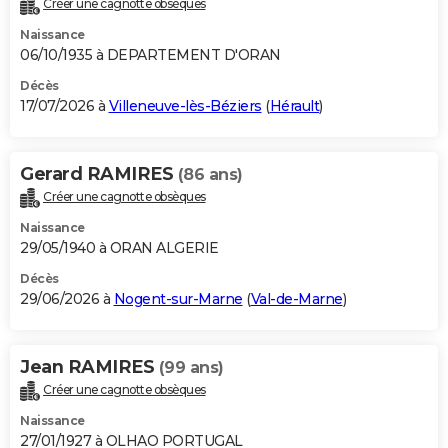
Créer une cagnotte obsèques
City break
Voyage de noces
Climat
Destinations
Voyage nature
Forum
+
PHOTO
Naissance
06/10/1935 à DEPARTEMENT D'ORAN
GUIDES D'ACHAT
Décès
17/07/2026 à
Villeneuve-lès-Béziers
(
Hérault
)
BONS PLANS
CARTE DE VOEUX
Gerard RAMIRES
(86 ans)
Carte Bonne année
Carte Pâques
Carte de Noël
Carte Saint-Valentin
Carte d'anniversaire
DICTIONNAIRE
Créer une cagnotte obsèques
Biographies
Expressions
Dictionnaire
Citations
Proverbes
PROGRAMME TV
Naissance
29/05/1940 à ORAN ALGERIE
COPAINS D'AVANT
Décès
29/06/2026 à
Nogent-sur-Marne
(
Val-de-Marne
)
Se connecter
Collèges
Universités
Service militaire
S'inscrire
Lycées
Primaires
Entreprises
Avis de recherche
AVIS DE DÉCÈS
FORUM
Jean RAMIRES
(99 ans)
Lifestyle
Sport
Television
Cinema
Bricolage
Culture
Auto
Voyage
Créer une cagnotte obsèques
Naissance
27/01/1927 à OLHAO PORTUGAL