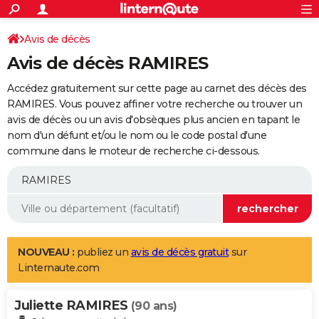
ACTUALITÉS
Connexion
S'inscrire
Avis de décès
Rechercher
Société
Education
Villes
Politique
Faits Divers
Monde
+
SPORT
Avis de décès RAMIRES
Football
Cyclisme
Forum
Coupe du monde 2026
Tennis
Rugby
CULTURE
Accédez gratuitement sur cette page au carnet des décès des
TNT
Cinéma
Musique
Programme TV
Streaming
Sorties cinéma
+
RAMIRES. Vous pouvez affiner votre recherche ou trouver un
FINANCE
avis de décès ou un avis d'obsèques plus ancien en tapant le
Impôts
Immobilier
Banque
Crédit
Retraite
Epargne
Risques naturels par ville
Assurance
AUTO
nom d'un défunt et/ou le nom ou le code postal d'une
commune dans le moteur de recherche ci-dessous.
Réserver un essai
Berlines
Forum auto
Essais
Citadines
SUV
+
HIGH-TECH
Meilleur smartphone
Ordinateurs
Guide high-tech
Mobiles
Internet
Jeux vidéo
+
BRICOLAGE
Aménagement intérieur
Cuisine
Jardinage
+
Forum
Extérieur
Salle de bains
Rangement
WEEK-END
Escapades
Expositions
Week-end nature
Guides de France
Patrimoine
Musées
+
LIFESTYLE
NOUVEAU :
publiez un
avis de décès gratuit
sur
Linternaute.com
Bien-être
Mode
+
Art de vivre
Loisirs
Modes de vie
SANTE
Juliette RAMIRES
Guide de la santé
Médicaments
+
Alimentation
Maladies
Sommeil
(90 ans)
VOYAGE