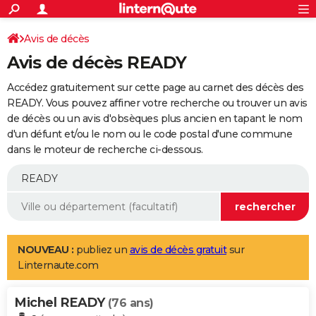
ACTUALITÉS
Connexion
S'inscrire
Avis de décès
Rechercher
Société
Education
Villes
Politique
Faits Divers
Monde
+
SPORT
Avis de décès READY
Football
Cyclisme
Forum
Coupe du monde 2026
Tennis
Rugby
CULTURE
Accédez gratuitement sur cette page au carnet des décès des
TNT
Cinéma
Musique
Programme TV
Streaming
Sorties cinéma
+
READY. Vous pouvez affiner votre recherche ou trouver un avis
FINANCE
de décès ou un avis d'obsèques plus ancien en tapant le nom
Impôts
Immobilier
Banque
Crédit
Retraite
Epargne
Risques naturels par ville
Assurance
AUTO
d'un défunt et/ou le nom ou le code postal d'une commune
dans le moteur de recherche ci-dessous.
Réserver un essai
Berlines
Forum auto
Essais
Citadines
SUV
+
HIGH-TECH
Meilleur smartphone
Ordinateurs
Guide high-tech
Mobiles
Internet
Jeux vidéo
+
BRICOLAGE
Aménagement intérieur
Cuisine
Jardinage
+
Forum
Extérieur
Salle de bains
Rangement
WEEK-END
Escapades
Expositions
Week-end nature
Guides de France
Patrimoine
Musées
+
LIFESTYLE
NOUVEAU :
publiez un
avis de décès gratuit
sur
Linternaute.com
Bien-être
Mode
+
Art de vivre
Loisirs
Modes de vie
SANTE
Michel READY
Guide de la santé
Médicaments
+
Alimentation
Maladies
Sommeil
(76 ans)
VOYAGE