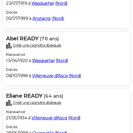
23/07/1919 à
Wasquehal
(
Nord
)
Décès
05/07/1999 à
Anstaing
(
Nord
)
Abel READY
(78 ans)
Créer une cagnotte obsèques
Naissance
13/04/1920 à
Wasquehal
(
Nord
)
Décès
08/10/1998 à
Villeneuve-d'Ascq
(
Nord
)
Eliane READY
(64 ans)
Créer une cagnotte obsèques
Naissance
21/05/1934 à
Villeneuve-d'Ascq
(
Nord
)
Décès