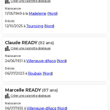
Créer une cagnotte obsèques
City break
Voyage de noces
Climat
Destinations
Voyage nature
Forum
+
PHOTO
Naissance
11/05/1949 à la
Madeleine
(
Nord
)
GUIDES D'ACHAT
Décès
12/10/2025 à
Tourcoing
(
Nord
)
BONS PLANS
CARTE DE VOEUX
Claude READY
(92 ans)
Carte Bonne année
Carte Pâques
Carte de Noël
Carte Saint-Valentin
Carte d'anniversaire
DICTIONNAIRE
Créer une cagnotte obsèques
Biographies
Expressions
Dictionnaire
Citations
Proverbes
PROGRAMME TV
Naissance
24/06/1931 à
Villeneuve-d'Ascq
(
Nord
)
COPAINS D'AVANT
Décès
06/07/2023 à
Roubaix
(
Nord
)
Se connecter
Collèges
Universités
Service militaire
S'inscrire
Lycées
Primaires
Entreprises
Avis de recherche
AVIS DE DÉCÈS
FORUM
Marcelle READY
(87 ans)
Lifestyle
Sport
Television
Cinema
Bricolage
Culture
Auto
Voyage
Créer une cagnotte obsèques
Naissance
06/07/1935 à
Villeneuve-d'Ascq
(
Nord
)