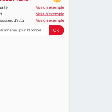
alité
Voir un exemple
rt
Voir un exemple
dossiers d'actu
Voir un exemple