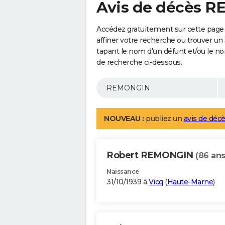
Avis de décès 
Accédez gratuitement sur cette pag
affiner votre recherche ou trouver un
tapant le nom d'un défunt et/ou le 
de recherche ci-dessous.
NOUVEAU :
publiez un
avis de décè
Robert REMONGIN
(86 ans
Naissance
31/10/1939 à
Vicq
(
Haute-Marne
)