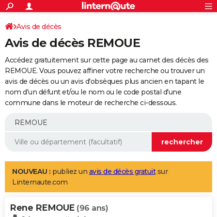
ACTUALITÉS
Connexion
S'inscrire
Avis de décès
Rechercher
Société
Education
Villes
Politique
Faits Divers
Monde
+
SPORT
Avis de décès REMOUE
Football
Cyclisme
Forum
Coupe du monde 2026
Tennis
Rugby
CULTURE
Accédez gratuitement sur cette page au carnet des décès des
TNT
Cinéma
Musique
Programme TV
Streaming
Sorties cinéma
+
REMOUE. Vous pouvez affiner votre recherche ou trouver un
FINANCE
avis de décès ou un avis d'obsèques plus ancien en tapant le
Impôts
Immobilier
Banque
Crédit
Retraite
Epargne
Risques naturels par ville
Assurance
AUTO
nom d'un défunt et/ou le nom ou le code postal d'une
commune dans le moteur de recherche ci-dessous.
Réserver un essai
Berlines
Forum auto
Essais
Citadines
SUV
+
HIGH-TECH
Meilleur smartphone
Ordinateurs
Guide high-tech
Mobiles
Internet
Jeux vidéo
+
BRICOLAGE
Aménagement intérieur
Cuisine
Jardinage
+
Forum
Extérieur
Salle de bains
Rangement
WEEK-END
Escapades
Expositions
Week-end nature
Guides de France
Patrimoine
Musées
+
LIFESTYLE
NOUVEAU :
publiez un
avis de décès gratuit
sur
Linternaute.com
Bien-être
Mode
+
Art de vivre
Loisirs
Modes de vie
SANTE
Rene REMOUE
Guide de la santé
Médicaments
+
Alimentation
Maladies
Sommeil
(96 ans)
VOYAGE