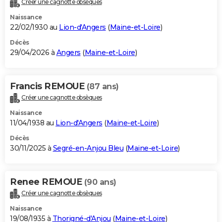
Créer une cagnotte obsèques
City break
Voyage de noces
Climat
Destinations
Voyage nature
Forum
+
PHOTO
Naissance
22/02/1930 au
Lion-d'Angers
(
Maine-et-Loire
)
GUIDES D'ACHAT
Décès
29/04/2026 à
Angers
(
Maine-et-Loire
)
BONS PLANS
CARTE DE VOEUX
Francis REMOUE
(87 ans)
Carte Bonne année
Carte Pâques
Carte de Noël
Carte Saint-Valentin
Carte d'anniversaire
DICTIONNAIRE
Créer une cagnotte obsèques
Biographies
Expressions
Dictionnaire
Citations
Proverbes
PROGRAMME TV
Naissance
11/04/1938 au
Lion-d'Angers
(
Maine-et-Loire
)
COPAINS D'AVANT
Décès
30/11/2025 à
Segré-en-Anjou Bleu
(
Maine-et-Loire
)
Se connecter
Collèges
Universités
Service militaire
S'inscrire
Lycées
Primaires
Entreprises
Avis de recherche
AVIS DE DÉCÈS
FORUM
Renee REMOUE
(90 ans)
Lifestyle
Sport
Television
Cinema
Bricolage
Culture
Auto
Voyage
Créer une cagnotte obsèques
Naissance
19/08/1935 à
Thorigné-d'Anjou
(
Maine-et-Loire
)