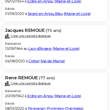
06/02/1934 à
Erdre-en-Anjou
(
Maine-et-Loire
)
Décès
01/09/2020 à
Segré-en-Anjou Bleu
(
Maine-et-Loire
)
Jacques REMOUE
(75 ans)
Créer une cagnotte obsèques
Naissance
13/09/1944 au
Lion-d'Angers
(
Maine-et-Loire
)
Décès
04/08/2020 à
Créteil
(
Val-de-Marne
)
Rene REMOUE
(77 ans)
Créer une cagnotte obsèques
Naissance
20/09/1942 à
Erdre-en-Anjou
(
Maine-et-Loire
)
Décès
08/01/2020 à
Perpignan
(
Pyrénées-Orientales
)