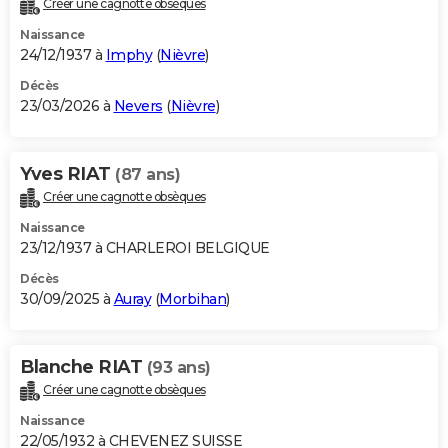
Créer une cagnotte obsèques
City break
Voyage de noces
Climat
Destinations
Voyage nature
Forum
+
PHOTO
Naissance
24/12/1937 à
Imphy
(
Nièvre
)
GUIDES D'ACHAT
Décès
23/03/2026 à
Nevers
(
Nièvre
)
BONS PLANS
CARTE DE VOEUX
Yves RIAT
(87 ans)
Carte Bonne année
Carte Pâques
Carte de Noël
Carte Saint-Valentin
Carte d'anniversaire
DICTIONNAIRE
Créer une cagnotte obsèques
Biographies
Expressions
Dictionnaire
Citations
Proverbes
PROGRAMME TV
Naissance
23/12/1937 à CHARLEROI BELGIQUE
COPAINS D'AVANT
Décès
30/09/2025 à
Auray
(
Morbihan
)
Se connecter
Collèges
Universités
Service militaire
S'inscrire
Lycées
Primaires
Entreprises
Avis de recherche
AVIS DE DÉCÈS
FORUM
Blanche RIAT
(93 ans)
Lifestyle
Sport
Television
Cinema
Bricolage
Culture
Auto
Voyage
Créer une cagnotte obsèques
Naissance
22/05/1932 à CHEVENEZ SUISSE