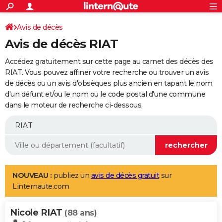
ACTUALITÉS
Connexion
S'inscrire
Avis de décès
Rechercher
Société
Education
Villes
Politique
Faits Divers
Monde
+
SPORT
Avis de décès RIAT
Football
Cyclisme
Forum
Coupe du monde 2026
Tennis
Rugby
CULTURE
Accédez gratuitement sur cette page au carnet des décès des
TNT
Cinéma
Musique
Programme TV
Streaming
Sorties cinéma
+
RIAT. Vous pouvez affiner votre recherche ou trouver un avis
FINANCE
de décès ou un avis d'obsèques plus ancien en tapant le nom
Impôts
Immobilier
Banque
Crédit
Retraite
Epargne
Risques naturels par ville
Assurance
AUTO
d'un défunt et/ou le nom ou le code postal d'une commune
dans le moteur de recherche ci-dessous.
Réserver un essai
Berlines
Forum auto
Essais
Citadines
SUV
+
HIGH-TECH
Meilleur smartphone
Ordinateurs
Guide high-tech
Mobiles
Internet
Jeux vidéo
+
BRICOLAGE
Aménagement intérieur
Cuisine
Jardinage
+
Forum
Extérieur
Salle de bains
Rangement
WEEK-END
Escapades
Expositions
Week-end nature
Guides de France
Patrimoine
Musées
+
LIFESTYLE
NOUVEAU :
publiez un
avis de décès gratuit
sur
Linternaute.com
Bien-être
Mode
+
Art de vivre
Loisirs
Modes de vie
SANTE
Nicole RIAT
Guide de la santé
Médicaments
+
Alimentation
Maladies
Sommeil
(88 ans)
VOYAGE