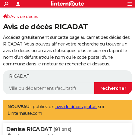
ACTUALITÉS
Connexion
S'inscrire
Avis de décès
Rechercher
Société
Education
Villes
Politique
Faits Divers
Monde
+
SPORT
Avis de décès RICADAT
Football
Cyclisme
Forum
Coupe du monde 2026
Tennis
Rugby
CULTURE
Accédez gratuitement sur cette page au carnet des décès des
TNT
Cinéma
Musique
Programme TV
Streaming
Sorties cinéma
+
RICADAT. Vous pouvez affiner votre recherche ou trouver un
FINANCE
avis de décès ou un avis d'obsèques plus ancien en tapant le
Impôts
Immobilier
Banque
Crédit
Retraite
Epargne
Risques naturels par ville
Assurance
AUTO
nom d'un défunt et/ou le nom ou le code postal d'une
commune dans le moteur de recherche ci-dessous.
Réserver un essai
Berlines
Forum auto
Essais
Citadines
SUV
+
HIGH-TECH
Meilleur smartphone
Ordinateurs
Guide high-tech
Mobiles
Internet
Jeux vidéo
+
BRICOLAGE
Aménagement intérieur
Cuisine
Jardinage
+
Forum
Extérieur
Salle de bains
Rangement
WEEK-END
Escapades
Expositions
Week-end nature
Guides de France
Patrimoine
Musées
+
LIFESTYLE
NOUVEAU :
publiez un
avis de décès gratuit
sur
Linternaute.com
Bien-être
Mode
+
Art de vivre
Loisirs
Modes de vie
SANTE
Denise RICADAT
Guide de la santé
Médicaments
+
Alimentation
Maladies
Sommeil
(91 ans)
VOYAGE