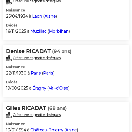
Créer une cagnotte obsèques
City break
Voyage de noces
Climat
Destinations
Voyage nature
Forum
+
PHOTO
Naissance
25/04/1934 à
Laon
(
Aisne
)
GUIDES D'ACHAT
Décès
16/11/2025 à
Muzillac
(
Morbihan
)
BONS PLANS
CARTE DE VOEUX
Denise RICADAT
(94 ans)
Carte Bonne année
Carte Pâques
Carte de Noël
Carte Saint-Valentin
Carte d'anniversaire
DICTIONNAIRE
Créer une cagnotte obsèques
Biographies
Expressions
Dictionnaire
Citations
Proverbes
PROGRAMME TV
Naissance
22/11/1930 à
Paris
(
Paris
)
COPAINS D'AVANT
Décès
19/08/2025 à
Éragny
(
Val-d'Oise
)
Se connecter
Collèges
Universités
Service militaire
S'inscrire
Lycées
Primaires
Entreprises
Avis de recherche
AVIS DE DÉCÈS
FORUM
Gilles RICADAT
(69 ans)
Lifestyle
Sport
Television
Cinema
Bricolage
Culture
Auto
Voyage
Créer une cagnotte obsèques
Naissance
13/01/1954 à
Château-Thierry
(
Aisne
)