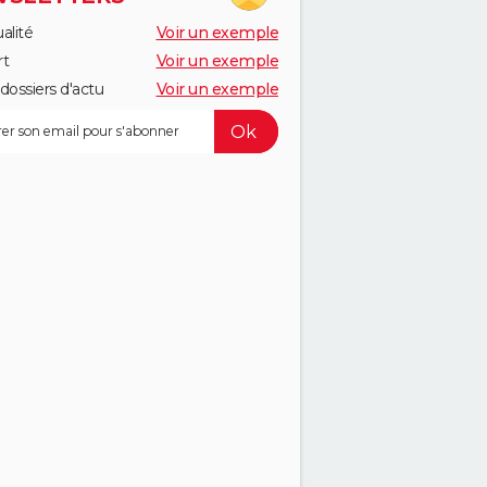
alité
Voir un exemple
rt
Voir un exemple
dossiers d'actu
Voir un exemple