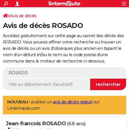
ACTUALITÉS
Connexion
S'inscrire
Avis de décès
Rechercher
Société
Education
Villes
Politique
Faits Divers
Monde
+
SPORT
Avis de décès ROSADO
Football
Cyclisme
Forum
Coupe du monde 2026
Tennis
Rugby
CULTURE
Accédez gratuitement sur cette page au carnet des décès des
TNT
Cinéma
Musique
Programme TV
Streaming
Sorties cinéma
+
ROSADO. Vous pouvez affiner votre recherche ou trouver un
FINANCE
avis de décès ou un avis d'obsèques plus ancien en tapant le
Impôts
Immobilier
Banque
Crédit
Retraite
Epargne
Risques naturels par ville
Assurance
AUTO
nom d'un défunt et/ou le nom ou le code postal d'une
commune dans le moteur de recherche ci-dessous.
Réserver un essai
Berlines
Forum auto
Essais
Citadines
SUV
+
HIGH-TECH
Meilleur smartphone
Ordinateurs
Guide high-tech
Mobiles
Internet
Jeux vidéo
+
BRICOLAGE
Aménagement intérieur
Cuisine
Jardinage
+
Forum
Extérieur
Salle de bains
Rangement
WEEK-END
Escapades
Expositions
Week-end nature
Guides de France
Patrimoine
Musées
+
LIFESTYLE
NOUVEAU :
publiez un
avis de décès gratuit
sur
Linternaute.com
Bien-être
Mode
+
Art de vivre
Loisirs
Modes de vie
SANTE
Jean-francois ROSADO
Guide de la santé
Médicaments
+
Alimentation
Maladies
Sommeil
(68 ans)
VOYAGE