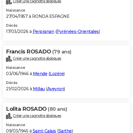
Créer une cagnotte obsèques
City break
Voyage de noces
Climat
Destinations
Voyage nature
Forum
+
PHOTO
Naissance
27/04/1957 à RONDA ESPAGNE
GUIDES D'ACHAT
Décès
17/03/2026 à
Perpignan
(
Pyrénées-Orientales
)
BONS PLANS
CARTE DE VOEUX
Francis ROSADO
(79 ans)
Carte Bonne année
Carte Pâques
Carte de Noël
Carte Saint-Valentin
Carte d'anniversaire
DICTIONNAIRE
Créer une cagnotte obsèques
Biographies
Expressions
Dictionnaire
Citations
Proverbes
PROGRAMME TV
Naissance
03/06/1946 à
Mende
(
Lozère
)
COPAINS D'AVANT
Décès
21/02/2026 à
Millau
(
Aveyron
)
Se connecter
Collèges
Universités
Service militaire
S'inscrire
Lycées
Primaires
Entreprises
Avis de recherche
AVIS DE DÉCÈS
FORUM
Lolita ROSADO
(80 ans)
Lifestyle
Sport
Television
Cinema
Bricolage
Culture
Auto
Voyage
Créer une cagnotte obsèques
Naissance
09/03/1945 à
Saint-Calais
(
Sarthe
)