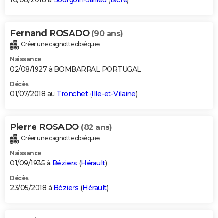
10/08/2018 à
Bourgoin-Jallieu
(
Isère
)
Fernand ROSADO
(90 ans)
Créer une cagnotte obsèques
Naissance
02/08/1927 à BOMBARRAL PORTUGAL
Décès
01/07/2018 au
Tronchet
(
Ille-et-Vilaine
)
Pierre ROSADO
(82 ans)
Créer une cagnotte obsèques
Naissance
01/09/1935 à
Béziers
(
Hérault
)
Décès
23/05/2018 à
Béziers
(
Hérault
)