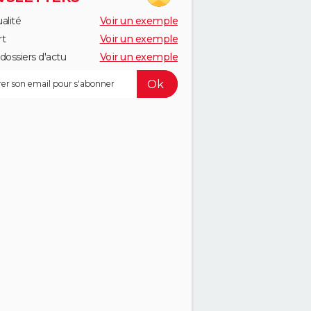
alité
Voir un exemple
rt
Voir un exemple
dossiers d'actu
Voir un exemple