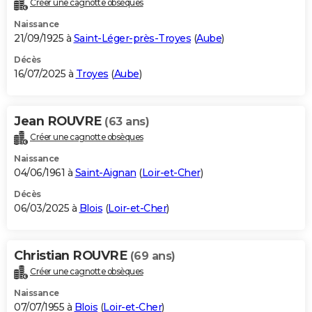
Créer une cagnotte obsèques
City break
Voyage de noces
Climat
Destinations
Voyage nature
Forum
+
PHOTO
Naissance
21/09/1925 à
Saint-Léger-près-Troyes
(
Aube
)
GUIDES D'ACHAT
Décès
16/07/2025 à
Troyes
(
Aube
)
BONS PLANS
CARTE DE VOEUX
Jean ROUVRE
(63 ans)
Carte Bonne année
Carte Pâques
Carte de Noël
Carte Saint-Valentin
Carte d'anniversaire
DICTIONNAIRE
Créer une cagnotte obsèques
Biographies
Expressions
Dictionnaire
Citations
Proverbes
PROGRAMME TV
Naissance
04/06/1961 à
Saint-Aignan
(
Loir-et-Cher
)
COPAINS D'AVANT
Décès
06/03/2025 à
Blois
(
Loir-et-Cher
)
Se connecter
Collèges
Universités
Service militaire
S'inscrire
Lycées
Primaires
Entreprises
Avis de recherche
AVIS DE DÉCÈS
FORUM
Christian ROUVRE
(69 ans)
Lifestyle
Sport
Television
Cinema
Bricolage
Culture
Auto
Voyage
Créer une cagnotte obsèques
Naissance
07/07/1955 à
Blois
(
Loir-et-Cher
)