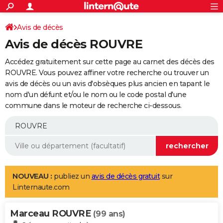
ACTUALITÉS
Connexion
S'inscrire
Avis de décès
Rechercher
Société
Education
Villes
Politique
Faits Divers
Monde
+
SPORT
Avis de décès ROUVRE
Football
Cyclisme
Forum
Coupe du monde 2026
Tennis
Rugby
CULTURE
Accédez gratuitement sur cette page au carnet des décès des
TNT
Cinéma
Musique
Programme TV
Streaming
Sorties cinéma
+
ROUVRE. Vous pouvez affiner votre recherche ou trouver un
FINANCE
avis de décès ou un avis d'obsèques plus ancien en tapant le
Impôts
Immobilier
Banque
Crédit
Retraite
Epargne
Risques naturels par ville
Assurance
AUTO
nom d'un défunt et/ou le nom ou le code postal d'une
commune dans le moteur de recherche ci-dessous.
Réserver un essai
Berlines
Forum auto
Essais
Citadines
SUV
+
HIGH-TECH
Meilleur smartphone
Ordinateurs
Guide high-tech
Mobiles
Internet
Jeux vidéo
+
BRICOLAGE
Aménagement intérieur
Cuisine
Jardinage
+
Forum
Extérieur
Salle de bains
Rangement
WEEK-END
Escapades
Expositions
Week-end nature
Guides de France
Patrimoine
Musées
+
LIFESTYLE
NOUVEAU :
publiez un
avis de décès gratuit
sur
Linternaute.com
Bien-être
Mode
+
Art de vivre
Loisirs
Modes de vie
SANTE
Marceau ROUVRE
Guide de la santé
Médicaments
+
Alimentation
Maladies
Sommeil
(99 ans)
VOYAGE