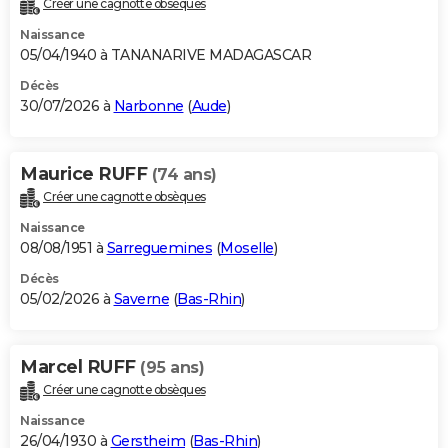
Créer une cagnotte obsèques
City break
Voyage de noces
Climat
Destinations
Voyage nature
Forum
+
PHOTO
Naissance
05/04/1940 à TANANARIVE MADAGASCAR
GUIDES D'ACHAT
Décès
30/07/2026 à
Narbonne
(
Aude
)
BONS PLANS
CARTE DE VOEUX
Maurice RUFF
(74 ans)
Carte Bonne année
Carte Pâques
Carte de Noël
Carte Saint-Valentin
Carte d'anniversaire
DICTIONNAIRE
Créer une cagnotte obsèques
Biographies
Expressions
Dictionnaire
Citations
Proverbes
PROGRAMME TV
Naissance
08/08/1951 à
Sarreguemines
(
Moselle
)
COPAINS D'AVANT
Décès
05/02/2026 à
Saverne
(
Bas-Rhin
)
Se connecter
Collèges
Universités
Service militaire
S'inscrire
Lycées
Primaires
Entreprises
Avis de recherche
AVIS DE DÉCÈS
FORUM
Marcel RUFF
(95 ans)
Lifestyle
Sport
Television
Cinema
Bricolage
Culture
Auto
Voyage
Créer une cagnotte obsèques
Naissance
26/04/1930 à
Gerstheim
(
Bas-Rhin
)