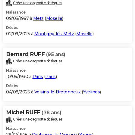
Créer une cagnotte obsèques
Naissance
09/05/1967 à
Metz
(
Moselle
)
Décès
02/09/2025 à
Montigny-lès-Metz
(
Moselle
)
Bernard RUFF
(95 ans)
Créer une cagnotte obsèques
Naissance
10/05/1930 à
Paris
(
Paris
)
Décès
04/08/2025 à
Voisins-le-Bretonneux
(
Yvelines
)
Michel RUFF
(78 ans)
Créer une cagnotte obsèques
Naissance
29/12/1946 à
Coulanges-la-Vineuse
(
Yonne
)