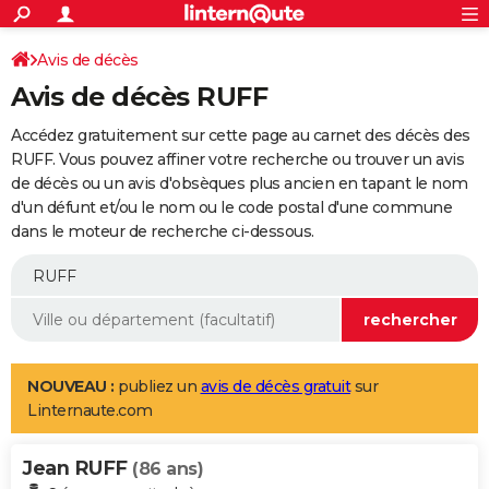
ACTUALITÉS
Connexion
S'inscrire
Avis de décès
Rechercher
Société
Education
Villes
Politique
Faits Divers
Monde
+
SPORT
Avis de décès RUFF
Football
Cyclisme
Forum
Coupe du monde 2026
Tennis
Rugby
CULTURE
Accédez gratuitement sur cette page au carnet des décès des
TNT
Cinéma
Musique
Programme TV
Streaming
Sorties cinéma
+
RUFF. Vous pouvez affiner votre recherche ou trouver un avis
FINANCE
de décès ou un avis d'obsèques plus ancien en tapant le nom
Impôts
Immobilier
Banque
Crédit
Retraite
Epargne
Risques naturels par ville
Assurance
AUTO
d'un défunt et/ou le nom ou le code postal d'une commune
dans le moteur de recherche ci-dessous.
Réserver un essai
Berlines
Forum auto
Essais
Citadines
SUV
+
HIGH-TECH
Meilleur smartphone
Ordinateurs
Guide high-tech
Mobiles
Internet
Jeux vidéo
+
BRICOLAGE
Aménagement intérieur
Cuisine
Jardinage
+
Forum
Extérieur
Salle de bains
Rangement
WEEK-END
Escapades
Expositions
Week-end nature
Guides de France
Patrimoine
Musées
+
LIFESTYLE
NOUVEAU :
publiez un
avis de décès gratuit
sur
Linternaute.com
Bien-être
Mode
+
Art de vivre
Loisirs
Modes de vie
SANTE
Jean RUFF
Guide de la santé
Médicaments
+
Alimentation
Maladies
Sommeil
(86 ans)
VOYAGE