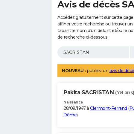
Avis de décès 
Accédez gratuitement sur cette page
affiner votre recherche ou trouver un
tapant le nom d'un défunt et/ou le 
de recherche ci-dessous.
NOUVEAU :
publiez un
avis de décè
Pakita SACRISTAN
(78 ans
Naissance
28/09/1947 à
Clermont-Ferrand
(
P
Dôme
)