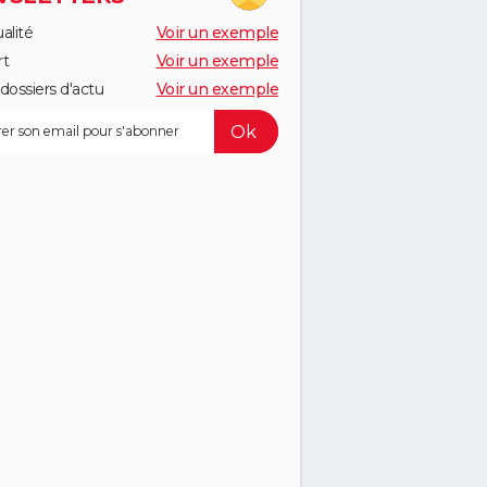
alité
Voir un exemple
rt
Voir un exemple
dossiers d'actu
Voir un exemple