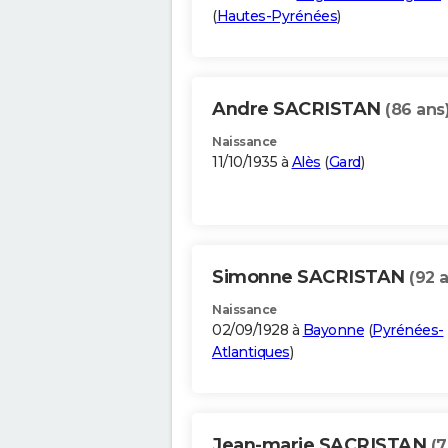
(
Hautes-Pyrénées
)
Andre SACRISTAN
(86 ans
Naissance
11/10/1935 à
Alès
(
Gard
)
Simonne SACRISTAN
(92 
Naissance
02/09/1928 à
Bayonne
(
Pyrénées-
Atlantiques
)
Jean-marie SACRISTAN
(7