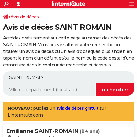
ACTUALITÉS
Connexion
S'inscrire
Avis de décès
Rechercher
Société
Education
Villes
Politique
Faits Divers
Monde
+
SPORT
Avis de décès SAINT ROMAIN
Football
Cyclisme
Forum
Coupe du monde 2026
Tennis
Rugby
CULTURE
Accédez gratuitement sur cette page au carnet des décès des
TNT
Cinéma
Musique
Programme TV
Streaming
Sorties cinéma
+
SAINT ROMAIN. Vous pouvez affiner votre recherche ou
FINANCE
trouver un avis de décès ou un avis d'obsèques plus ancien en
Impôts
Immobilier
Banque
Crédit
Retraite
Epargne
Risques naturels par ville
Assurance
AUTO
tapant le nom d'un défunt et/ou le nom ou le code postal d'une
commune dans le moteur de recherche ci-dessous.
Réserver un essai
Berlines
Forum auto
Essais
Citadines
SUV
+
HIGH-TECH
Meilleur smartphone
Ordinateurs
Guide high-tech
Mobiles
Internet
Jeux vidéo
+
BRICOLAGE
Aménagement intérieur
Cuisine
Jardinage
+
Forum
Extérieur
Salle de bains
Rangement
WEEK-END
Escapades
Expositions
Week-end nature
Guides de France
Patrimoine
Musées
+
LIFESTYLE
NOUVEAU :
publiez un
avis de décès gratuit
sur
Linternaute.com
Bien-être
Mode
+
Art de vivre
Loisirs
Modes de vie
SANTE
Emilienne SAINT-ROMAIN
Guide de la santé
Médicaments
+
Alimentation
Maladies
Sommeil
(94 ans)
VOYAGE