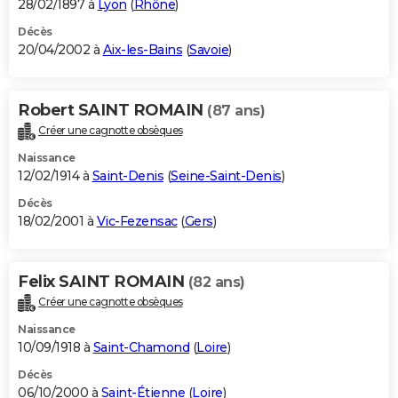
28/02/1897 à
Lyon
(
Rhône
)
Décès
20/04/2002 à
Aix-les-Bains
(
Savoie
)
Robert SAINT ROMAIN
(87 ans)
Créer une cagnotte obsèques
Naissance
12/02/1914 à
Saint-Denis
(
Seine-Saint-Denis
)
Décès
18/02/2001 à
Vic-Fezensac
(
Gers
)
Felix SAINT ROMAIN
(82 ans)
Créer une cagnotte obsèques
Naissance
10/09/1918 à
Saint-Chamond
(
Loire
)
Décès
06/10/2000 à
Saint-Étienne
(
Loire
)