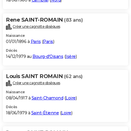
18/06/1980 à
Cambrai
(
Nord
)
Rene SAINT-ROMAIN
(83 ans)
Créer une cagnotte obsèques
Naissance
01/01/1896 à
Paris
(
Paris
)
Décès
14/12/1979 au
Bourg-d'Oisans
(
Isère
)
Louis SAINT ROMAIN
(62 ans)
Créer une cagnotte obsèques
Naissance
08/04/1917 à
Saint-Chamond
(
Loire
)
Décès
18/06/1979 à
Saint-Étienne
(
Loire
)