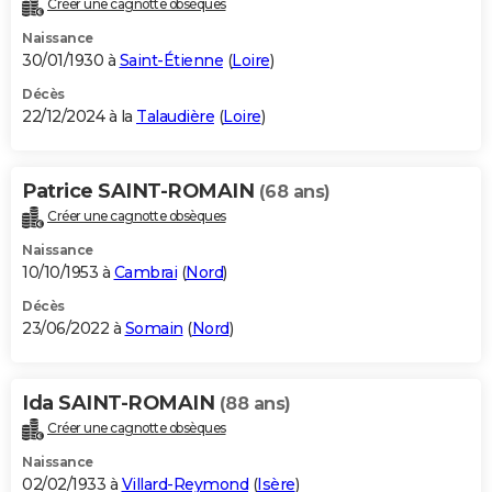
Créer une cagnotte obsèques
City break
Voyage de noces
Climat
Destinations
Voyage nature
Forum
+
PHOTO
Naissance
30/01/1930 à
Saint-Étienne
(
Loire
)
GUIDES D'ACHAT
Décès
22/12/2024 à la
Talaudière
(
Loire
)
BONS PLANS
CARTE DE VOEUX
Patrice SAINT-ROMAIN
(68 ans)
Carte Bonne année
Carte Pâques
Carte de Noël
Carte Saint-Valentin
Carte d'anniversaire
DICTIONNAIRE
Créer une cagnotte obsèques
Biographies
Expressions
Dictionnaire
Citations
Proverbes
PROGRAMME TV
Naissance
10/10/1953 à
Cambrai
(
Nord
)
COPAINS D'AVANT
Décès
23/06/2022 à
Somain
(
Nord
)
Se connecter
Collèges
Universités
Service militaire
S'inscrire
Lycées
Primaires
Entreprises
Avis de recherche
AVIS DE DÉCÈS
FORUM
Ida SAINT-ROMAIN
(88 ans)
Lifestyle
Sport
Television
Cinema
Bricolage
Culture
Auto
Voyage
Créer une cagnotte obsèques
Naissance
02/02/1933 à
Villard-Reymond
(
Isère
)