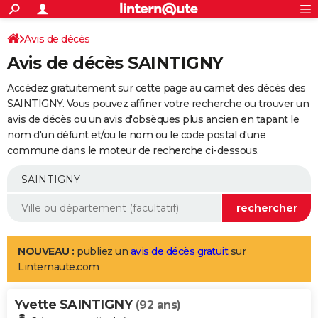
ACTUALITÉS
Connexion
S'inscrire
Avis de décès
Rechercher
Société
Education
Villes
Politique
Faits Divers
Monde
+
SPORT
Avis de décès SAINTIGNY
Football
Cyclisme
Forum
Coupe du monde 2026
Tennis
Rugby
CULTURE
Accédez gratuitement sur cette page au carnet des décès des
TNT
Cinéma
Musique
Programme TV
Streaming
Sorties cinéma
+
SAINTIGNY. Vous pouvez affiner votre recherche ou trouver un
FINANCE
avis de décès ou un avis d'obsèques plus ancien en tapant le
Impôts
Immobilier
Banque
Crédit
Retraite
Epargne
Risques naturels par ville
Assurance
AUTO
nom d'un défunt et/ou le nom ou le code postal d'une
commune dans le moteur de recherche ci-dessous.
Réserver un essai
Berlines
Forum auto
Essais
Citadines
SUV
+
HIGH-TECH
Meilleur smartphone
Ordinateurs
Guide high-tech
Mobiles
Internet
Jeux vidéo
+
BRICOLAGE
Aménagement intérieur
Cuisine
Jardinage
+
Forum
Extérieur
Salle de bains
Rangement
WEEK-END
Escapades
Expositions
Week-end nature
Guides de France
Patrimoine
Musées
+
LIFESTYLE
NOUVEAU :
publiez un
avis de décès gratuit
sur
Linternaute.com
Bien-être
Mode
+
Art de vivre
Loisirs
Modes de vie
SANTE
Yvette SAINTIGNY
Guide de la santé
Médicaments
+
Alimentation
Maladies
Sommeil
(92 ans)
VOYAGE