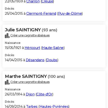
22/05/1939 à
Charron
(
Creuse
)
Décès
25/04/2015 à
Clermont-Ferrand
(
Puy-de-Dôme
)
Julie SAINTIGNY
(93 ans)
Créer une cagnotte obsèques
Naissance
15/05/1921 à
Héricourt
(
Haute-Saône
)
Décès
14/04/2015 à
Désandans
(
Doubs
)
Marthe SAINTIGNY
(100 ans)
Créer une cagnotte obsèques
Naissance
26/03/1914 à
Dijon
(
Côte-d'Or
)
Décès
14/09/2014 à
Tarbes
(
Hautes-Pyrénées
)