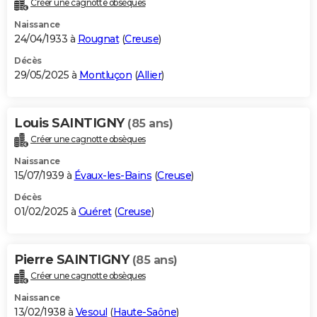
Créer une cagnotte obsèques
City break
Voyage de noces
Climat
Destinations
Voyage nature
Forum
+
PHOTO
Naissance
24/04/1933 à
Rougnat
(
Creuse
)
GUIDES D'ACHAT
Décès
29/05/2025 à
Montluçon
(
Allier
)
BONS PLANS
CARTE DE VOEUX
Louis SAINTIGNY
(85 ans)
Carte Bonne année
Carte Pâques
Carte de Noël
Carte Saint-Valentin
Carte d'anniversaire
DICTIONNAIRE
Créer une cagnotte obsèques
Biographies
Expressions
Dictionnaire
Citations
Proverbes
PROGRAMME TV
Naissance
15/07/1939 à
Évaux-les-Bains
(
Creuse
)
COPAINS D'AVANT
Décès
01/02/2025 à
Guéret
(
Creuse
)
Se connecter
Collèges
Universités
Service militaire
S'inscrire
Lycées
Primaires
Entreprises
Avis de recherche
AVIS DE DÉCÈS
FORUM
Pierre SAINTIGNY
(85 ans)
Lifestyle
Sport
Television
Cinema
Bricolage
Culture
Auto
Voyage
Créer une cagnotte obsèques
Naissance
13/02/1938 à
Vesoul
(
Haute-Saône
)