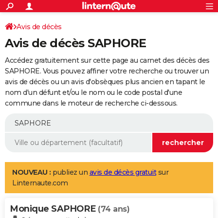
ACTUALITÉS
Connexion
S'inscrire
Avis de décès
Rechercher
Société
Education
Villes
Politique
Faits Divers
Monde
+
SPORT
Avis de décès SAPHORE
Football
Cyclisme
Forum
Coupe du monde 2026
Tennis
Rugby
CULTURE
Accédez gratuitement sur cette page au carnet des décès des
TNT
Cinéma
Musique
Programme TV
Streaming
Sorties cinéma
+
SAPHORE. Vous pouvez affiner votre recherche ou trouver un
FINANCE
avis de décès ou un avis d'obsèques plus ancien en tapant le
Impôts
Immobilier
Banque
Crédit
Retraite
Epargne
Risques naturels par ville
Assurance
AUTO
nom d'un défunt et/ou le nom ou le code postal d'une
commune dans le moteur de recherche ci-dessous.
Réserver un essai
Berlines
Forum auto
Essais
Citadines
SUV
+
HIGH-TECH
Meilleur smartphone
Ordinateurs
Guide high-tech
Mobiles
Internet
Jeux vidéo
+
BRICOLAGE
Aménagement intérieur
Cuisine
Jardinage
+
Forum
Extérieur
Salle de bains
Rangement
WEEK-END
Escapades
Expositions
Week-end nature
Guides de France
Patrimoine
Musées
+
LIFESTYLE
NOUVEAU :
publiez un
avis de décès gratuit
sur
Linternaute.com
Bien-être
Mode
+
Art de vivre
Loisirs
Modes de vie
SANTE
Monique SAPHORE
Guide de la santé
Médicaments
+
Alimentation
Maladies
Sommeil
(74 ans)
VOYAGE