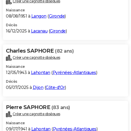
Créer une cagnotte obsèques
City break
Voyage de noces
Climat
Destinations
Voyage nature
Forum
+
PHOTO
Naissance
08/08/1951 à
Langon
(
Gironde
)
GUIDES D'ACHAT
Décès
16/12/2025 à
Lacanau
(
Gironde
)
BONS PLANS
CARTE DE VOEUX
Charles SAPHORE
(82 ans)
Carte Bonne année
Carte Pâques
Carte de Noël
Carte Saint-Valentin
Carte d'anniversaire
DICTIONNAIRE
Créer une cagnotte obsèques
Biographies
Expressions
Dictionnaire
Citations
Proverbes
PROGRAMME TV
Naissance
12/05/1943 à
Lahontan
(
Pyrénées-Atlantiques
)
COPAINS D'AVANT
Décès
05/07/2025 à
Dijon
(
Côte-d'Or
)
Se connecter
Collèges
Universités
Service militaire
S'inscrire
Lycées
Primaires
Entreprises
Avis de recherche
AVIS DE DÉCÈS
FORUM
Pierre SAPHORE
(83 ans)
Lifestyle
Sport
Television
Cinema
Bricolage
Culture
Auto
Voyage
Créer une cagnotte obsèques
Naissance
09/07/1941 à
Lahontan
(
Pyrénées-Atlantiques
)