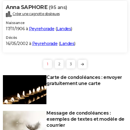
Anna SAPHORE
(95 ans)
Créer une cagnotte obsèques
Naissance
17/11/1906 à
Peyrehorade
(
Landes
)
Décès
16/05/2002 à
Peyrehorade
(
Landes
)
1
2
3
Carte de condoléances : envoyer
gratuitement une carte
Message de condoléances :
exemples de textes et modèle de
courrier