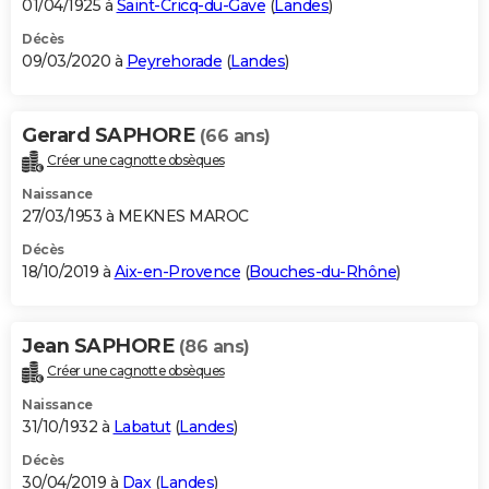
01/04/1925 à
Saint-Cricq-du-Gave
(
Landes
)
Décès
09/03/2020 à
Peyrehorade
(
Landes
)
Gerard SAPHORE
(66 ans)
Créer une cagnotte obsèques
Naissance
27/03/1953 à MEKNES MAROC
Décès
18/10/2019 à
Aix-en-Provence
(
Bouches-du-Rhône
)
Jean SAPHORE
(86 ans)
Créer une cagnotte obsèques
Naissance
31/10/1932 à
Labatut
(
Landes
)
Décès
30/04/2019 à
Dax
(
Landes
)