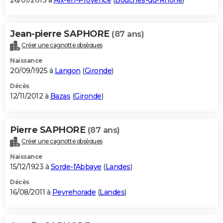
26/01/2013 à
Aix-en-Provence
(
Bouches-du-Rhône
)
Jean-pierre SAPHORE
(87 ans)
Créer une cagnotte obsèques
Naissance
20/09/1925 à
Langon
(
Gironde
)
Décès
12/11/2012 à
Bazas
(
Gironde
)
Pierre SAPHORE
(87 ans)
Créer une cagnotte obsèques
Naissance
15/12/1923 à
Sorde-l'Abbaye
(
Landes
)
Décès
16/08/2011 à
Peyrehorade
(
Landes
)