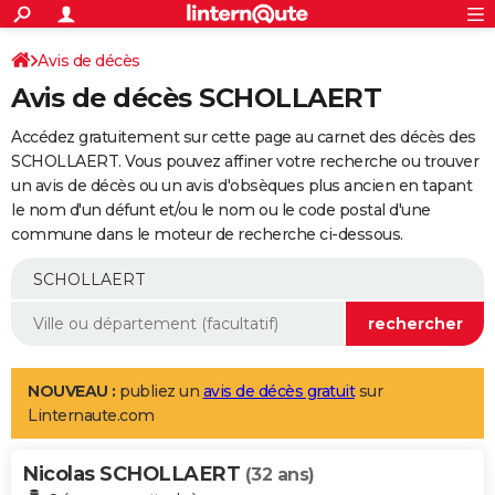
ACTUALITÉS
Connexion
S'inscrire
Avis de décès
Rechercher
Société
Education
Villes
Politique
Faits Divers
Monde
+
SPORT
Avis de décès SCHOLLAERT
Football
Cyclisme
Forum
Coupe du monde 2026
Tennis
Rugby
CULTURE
Accédez gratuitement sur cette page au carnet des décès des
TNT
Cinéma
Musique
Programme TV
Streaming
Sorties cinéma
+
SCHOLLAERT. Vous pouvez affiner votre recherche ou trouver
FINANCE
un avis de décès ou un avis d'obsèques plus ancien en tapant
Impôts
Immobilier
Banque
Crédit
Retraite
Epargne
Risques naturels par ville
Assurance
AUTO
le nom d'un défunt et/ou le nom ou le code postal d'une
commune dans le moteur de recherche ci-dessous.
Réserver un essai
Berlines
Forum auto
Essais
Citadines
SUV
+
HIGH-TECH
Meilleur smartphone
Ordinateurs
Guide high-tech
Mobiles
Internet
Jeux vidéo
+
BRICOLAGE
Aménagement intérieur
Cuisine
Jardinage
+
Forum
Extérieur
Salle de bains
Rangement
WEEK-END
Escapades
Expositions
Week-end nature
Guides de France
Patrimoine
Musées
+
LIFESTYLE
NOUVEAU :
publiez un
avis de décès gratuit
sur
Linternaute.com
Bien-être
Mode
+
Art de vivre
Loisirs
Modes de vie
SANTE
Nicolas SCHOLLAERT
Guide de la santé
Médicaments
+
Alimentation
Maladies
Sommeil
(32 ans)
VOYAGE