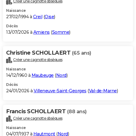
Créer une cagnotte obsèques
City break
Voyage de noces
Climat
Destinations
Voyage nature
Forum
+
PHOTO
Naissance
27/02/1994 à
Creil
(
Oise
)
GUIDES D'ACHAT
Décès
13/07/2026 à
Amiens
(
Somme
)
BONS PLANS
CARTE DE VOEUX
Christine SCHOLLAERT
(65 ans)
Carte Bonne année
Carte Pâques
Carte de Noël
Carte Saint-Valentin
Carte d'anniversaire
DICTIONNAIRE
Créer une cagnotte obsèques
Biographies
Expressions
Dictionnaire
Citations
Proverbes
PROGRAMME TV
Naissance
14/12/1960 à
Maubeuge
(
Nord
)
COPAINS D'AVANT
Décès
24/01/2026 à
Villeneuve-Saint-Georges
(
Val-de-Marne
)
Se connecter
Collèges
Universités
Service militaire
S'inscrire
Lycées
Primaires
Entreprises
Avis de recherche
AVIS DE DÉCÈS
FORUM
Francis SCHOLLAERT
(88 ans)
Lifestyle
Sport
Television
Cinema
Bricolage
Culture
Auto
Voyage
Créer une cagnotte obsèques
Naissance
04/07/1937 à
Hautmont
(
Nord
)