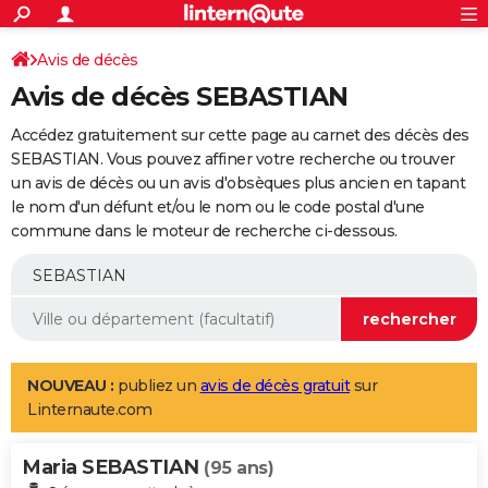
ACTUALITÉS
Connexion
S'inscrire
Avis de décès
Rechercher
Société
Education
Villes
Politique
Faits Divers
Monde
+
SPORT
Avis de décès SEBASTIAN
Football
Cyclisme
Forum
Coupe du monde 2026
Tennis
Rugby
CULTURE
Accédez gratuitement sur cette page au carnet des décès des
TNT
Cinéma
Musique
Programme TV
Streaming
Sorties cinéma
+
SEBASTIAN. Vous pouvez affiner votre recherche ou trouver
FINANCE
un avis de décès ou un avis d'obsèques plus ancien en tapant
Impôts
Immobilier
Banque
Crédit
Retraite
Epargne
Risques naturels par ville
Assurance
AUTO
le nom d'un défunt et/ou le nom ou le code postal d'une
commune dans le moteur de recherche ci-dessous.
Réserver un essai
Berlines
Forum auto
Essais
Citadines
SUV
+
HIGH-TECH
Meilleur smartphone
Ordinateurs
Guide high-tech
Mobiles
Internet
Jeux vidéo
+
BRICOLAGE
Aménagement intérieur
Cuisine
Jardinage
+
Forum
Extérieur
Salle de bains
Rangement
WEEK-END
Escapades
Expositions
Week-end nature
Guides de France
Patrimoine
Musées
+
LIFESTYLE
NOUVEAU :
publiez un
avis de décès gratuit
sur
Linternaute.com
Bien-être
Mode
+
Art de vivre
Loisirs
Modes de vie
SANTE
Maria SEBASTIAN
Guide de la santé
Médicaments
+
Alimentation
Maladies
Sommeil
(95 ans)
VOYAGE