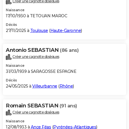
Créer une cagnotte obsèques
City break
Voyage de noces
Climat
Destinations
Voyage nature
Forum
+
PHOTO
Naissance
17/10/1930 à TETOUAN MAROC
GUIDES D'ACHAT
Décès
27/11/2025 à
Toulouse
(
Haute-Garonne
)
BONS PLANS
CARTE DE VOEUX
Antonio SEBASTIAN
(86 ans)
Carte Bonne année
Carte Pâques
Carte de Noël
Carte Saint-Valentin
Carte d'anniversaire
DICTIONNAIRE
Créer une cagnotte obsèques
Biographies
Expressions
Dictionnaire
Citations
Proverbes
PROGRAMME TV
Naissance
31/03/1939 à SARAGOSSE ESPAGNE
COPAINS D'AVANT
Décès
24/05/2025 à
Villeurbanne
(
Rhône
)
Se connecter
Collèges
Universités
Service militaire
S'inscrire
Lycées
Primaires
Entreprises
Avis de recherche
AVIS DE DÉCÈS
FORUM
Romain SEBASTIAN
(91 ans)
Lifestyle
Sport
Television
Cinema
Bricolage
Culture
Auto
Voyage
Créer une cagnotte obsèques
Naissance
12/08/1933 à
Ance Féas
(
Pyrénées-Atlantiques
)