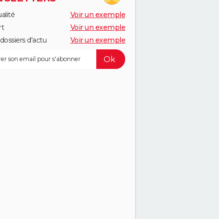
alité
Voir un exemple
rt
Voir un exemple
dossiers d'actu
Voir un exemple