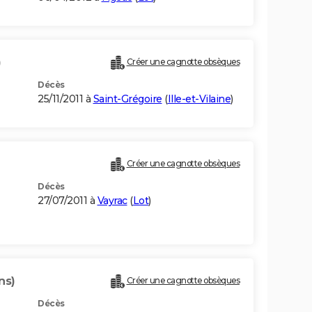
)
Créer une cagnotte obsèques
Décès
25/11/2011 à
Saint-Grégoire
(
Ille-et-Vilaine
)
Créer une cagnotte obsèques
Décès
27/07/2011 à
Vayrac
(
Lot
)
ns)
Créer une cagnotte obsèques
Décès