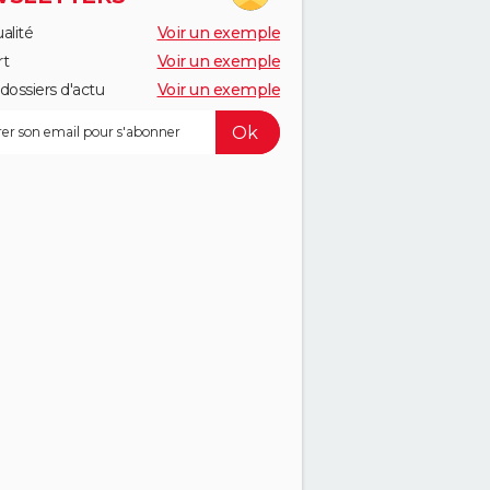
alité
Voir un exemple
rt
Voir un exemple
dossiers d'actu
Voir un exemple