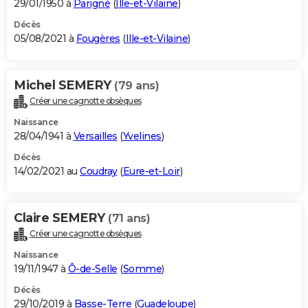
29/01/1950 à
Parigné
(
Ille-et-Vilaine
)
Décès
05/08/2021 à
Fougères
(
Ille-et-Vilaine
)
Michel SEMERY
(79 ans)
Créer une cagnotte obsèques
Naissance
28/04/1941 à
Versailles
(
Yvelines
)
Décès
14/02/2021 au
Coudray
(
Eure-et-Loir
)
Claire SEMERY
(71 ans)
Créer une cagnotte obsèques
Naissance
19/11/1947 à
Ô-de-Selle
(
Somme
)
Décès
29/10/2019 à
Basse-Terre
(
Guadeloupe
)