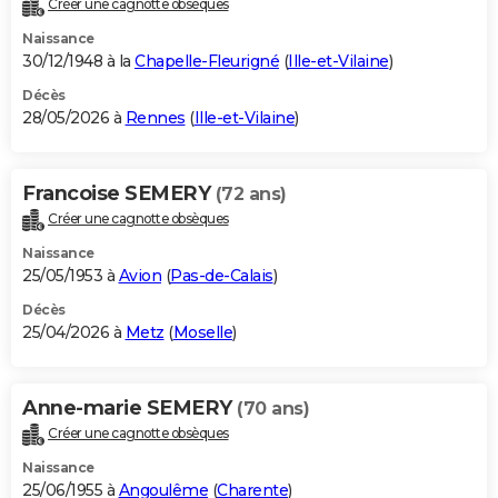
Créer une cagnotte obsèques
City break
Voyage de noces
Climat
Destinations
Voyage nature
Forum
+
PHOTO
Naissance
30/12/1948 à la
Chapelle-Fleurigné
(
Ille-et-Vilaine
)
GUIDES D'ACHAT
Décès
28/05/2026 à
Rennes
(
Ille-et-Vilaine
)
BONS PLANS
CARTE DE VOEUX
Francoise SEMERY
(72 ans)
Carte Bonne année
Carte Pâques
Carte de Noël
Carte Saint-Valentin
Carte d'anniversaire
DICTIONNAIRE
Créer une cagnotte obsèques
Biographies
Expressions
Dictionnaire
Citations
Proverbes
PROGRAMME TV
Naissance
25/05/1953 à
Avion
(
Pas-de-Calais
)
COPAINS D'AVANT
Décès
25/04/2026 à
Metz
(
Moselle
)
Se connecter
Collèges
Universités
Service militaire
S'inscrire
Lycées
Primaires
Entreprises
Avis de recherche
AVIS DE DÉCÈS
FORUM
Anne-marie SEMERY
(70 ans)
Lifestyle
Sport
Television
Cinema
Bricolage
Culture
Auto
Voyage
Créer une cagnotte obsèques
Naissance
25/06/1955 à
Angoulême
(
Charente
)