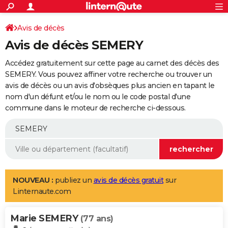
ACTUALITÉS
Connexion
S'inscrire
Avis de décès
Rechercher
Société
Education
Villes
Politique
Faits Divers
Monde
+
SPORT
Avis de décès SEMERY
Football
Cyclisme
Forum
Coupe du monde 2026
Tennis
Rugby
CULTURE
Accédez gratuitement sur cette page au carnet des décès des
TNT
Cinéma
Musique
Programme TV
Streaming
Sorties cinéma
+
SEMERY. Vous pouvez affiner votre recherche ou trouver un
FINANCE
avis de décès ou un avis d'obsèques plus ancien en tapant le
Impôts
Immobilier
Banque
Crédit
Retraite
Epargne
Risques naturels par ville
Assurance
AUTO
nom d'un défunt et/ou le nom ou le code postal d'une
commune dans le moteur de recherche ci-dessous.
Réserver un essai
Berlines
Forum auto
Essais
Citadines
SUV
+
HIGH-TECH
Meilleur smartphone
Ordinateurs
Guide high-tech
Mobiles
Internet
Jeux vidéo
+
BRICOLAGE
Aménagement intérieur
Cuisine
Jardinage
+
Forum
Extérieur
Salle de bains
Rangement
WEEK-END
Escapades
Expositions
Week-end nature
Guides de France
Patrimoine
Musées
+
LIFESTYLE
NOUVEAU :
publiez un
avis de décès gratuit
sur
Linternaute.com
Bien-être
Mode
+
Art de vivre
Loisirs
Modes de vie
SANTE
Marie SEMERY
Guide de la santé
Médicaments
+
Alimentation
Maladies
Sommeil
(77 ans)
VOYAGE