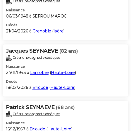
Créer une cagnotte obsèques
City break
Voyage de noces
Climat
Destinations
Voyage nature
Forum
+
PHOTO
Naissance
06/03/1948 à SEFROU MAROC
GUIDES D'ACHAT
Décès
21/04/2026 à
Grenoble
(
Isère
)
BONS PLANS
CARTE DE VOEUX
Jacques SEYNAEVE
(82 ans)
Carte Bonne année
Carte Pâques
Carte de Noël
Carte Saint-Valentin
Carte d'anniversaire
DICTIONNAIRE
Créer une cagnotte obsèques
Biographies
Expressions
Dictionnaire
Citations
Proverbes
PROGRAMME TV
Naissance
24/11/1943 à
Lamothe
(
Haute-Loire
)
COPAINS D'AVANT
Décès
18/02/2026 à
Brioude
(
Haute-Loire
)
Se connecter
Collèges
Universités
Service militaire
S'inscrire
Lycées
Primaires
Entreprises
Avis de recherche
AVIS DE DÉCÈS
FORUM
Patrick SEYNAEVE
(68 ans)
Lifestyle
Sport
Television
Cinema
Bricolage
Culture
Auto
Voyage
Créer une cagnotte obsèques
Naissance
15/12/1957 à
Brioude
(
Haute-Loire
)