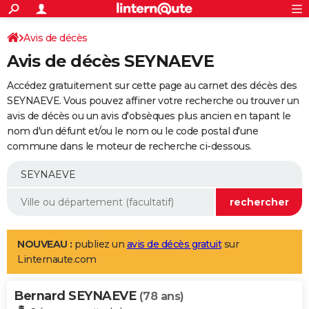
ACTUALITÉS
Connexion
S'inscrire
Avis de décès
Rechercher
Société
Education
Villes
Politique
Faits Divers
Monde
+
SPORT
Avis de décès SEYNAEVE
Football
Cyclisme
Forum
Coupe du monde 2026
Tennis
Rugby
CULTURE
Accédez gratuitement sur cette page au carnet des décès des
TNT
Cinéma
Musique
Programme TV
Streaming
Sorties cinéma
+
SEYNAEVE. Vous pouvez affiner votre recherche ou trouver un
FINANCE
avis de décès ou un avis d'obsèques plus ancien en tapant le
Impôts
Immobilier
Banque
Crédit
Retraite
Epargne
Risques naturels par ville
Assurance
AUTO
nom d'un défunt et/ou le nom ou le code postal d'une
commune dans le moteur de recherche ci-dessous.
Réserver un essai
Berlines
Forum auto
Essais
Citadines
SUV
+
HIGH-TECH
Meilleur smartphone
Ordinateurs
Guide high-tech
Mobiles
Internet
Jeux vidéo
+
BRICOLAGE
Aménagement intérieur
Cuisine
Jardinage
+
Forum
Extérieur
Salle de bains
Rangement
WEEK-END
Escapades
Expositions
Week-end nature
Guides de France
Patrimoine
Musées
+
LIFESTYLE
NOUVEAU :
publiez un
avis de décès gratuit
sur
Linternaute.com
Bien-être
Mode
+
Art de vivre
Loisirs
Modes de vie
SANTE
Bernard SEYNAEVE
Guide de la santé
Médicaments
+
Alimentation
Maladies
Sommeil
(78 ans)
VOYAGE