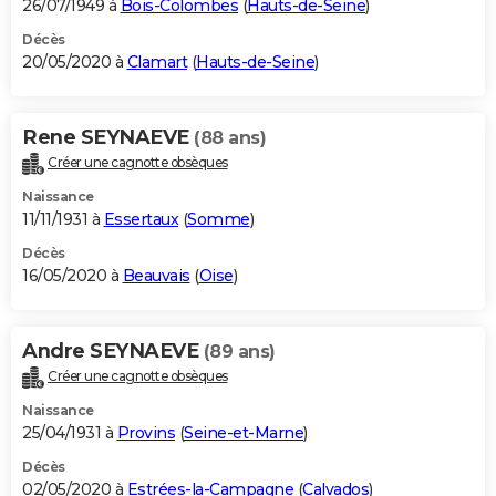
26/07/1949 à
Bois-Colombes
(
Hauts-de-Seine
)
Décès
20/05/2020 à
Clamart
(
Hauts-de-Seine
)
Rene SEYNAEVE
(88 ans)
Créer une cagnotte obsèques
Naissance
11/11/1931 à
Essertaux
(
Somme
)
Décès
16/05/2020 à
Beauvais
(
Oise
)
Andre SEYNAEVE
(89 ans)
Créer une cagnotte obsèques
Naissance
25/04/1931 à
Provins
(
Seine-et-Marne
)
Décès
02/05/2020 à
Estrées-la-Campagne
(
Calvados
)