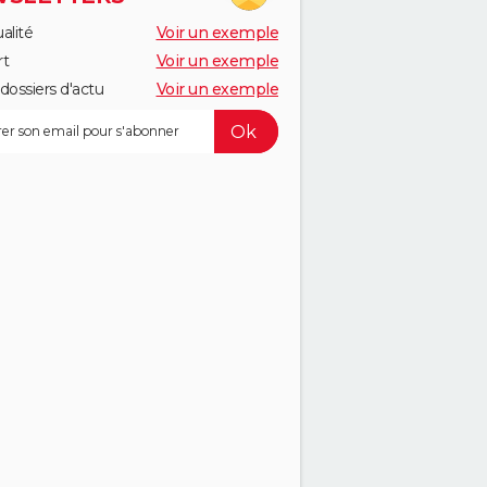
alité
Voir un exemple
rt
Voir un exemple
dossiers d'actu
Voir un exemple