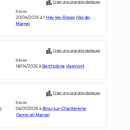
Créer une cagnotte obsèques
Décès
20/04/2026 à l'
Haÿ-les-Roses
(
Val-de-
Marne
)
Créer une cagnotte obsèques
Décès
18/04/2026 à
Bertholène
(
Aveyron
)
Créer une cagnotte obsèques
Décès
e
)
06/01/2026 à
Brou-sur-Chantereine
(
Seine-et-Marne
)