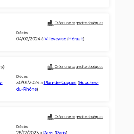
Créer une cagnotte obsèques
Décès
04/02/2024 à
Villeveyrac
(
Hérault
)
s)
Créer une cagnotte obsèques
Décès
u-
30/01/2024 à
Plan-de-Cuques
(
Bouches-
du-Rhône
)
Créer une cagnotte obsèques
Décès
28/12/2023 à
Paris
(
Paris
)