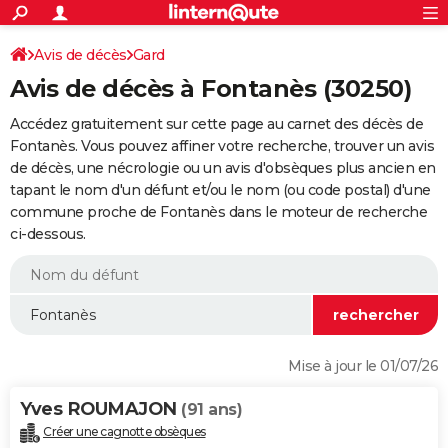
ACTUALITÉS
Connexion
S'inscrire
Avis de décès
Gard
Rechercher
Société
Education
Villes
Politique
Faits Divers
Monde
+
SPORT
Avis de décès à Fontanès (30250)
Football
Cyclisme
Forum
Coupe du monde 2026
Tennis
Rugby
CULTURE
Accédez gratuitement sur cette page au carnet des décès de
TNT
Cinéma
Musique
Programme TV
Streaming
Sorties cinéma
+
Fontanès. Vous pouvez affiner votre recherche, trouver un avis
FINANCE
de décès, une nécrologie ou un avis d'obsèques plus ancien en
Impôts
Immobilier
Banque
Crédit
Retraite
Epargne
Risques naturels par ville
Assurance
AUTO
tapant le nom d'un défunt et/ou le nom (ou code postal) d'une
commune proche de Fontanès dans le moteur de recherche
Réserver un essai
Berlines
Forum auto
Essais
Citadines
SUV
+
HIGH-TECH
ci-dessous.
Meilleur smartphone
Ordinateurs
Guide high-tech
Mobiles
Internet
Jeux vidéo
+
BRICOLAGE
Aménagement intérieur
Cuisine
Jardinage
+
Forum
Extérieur
Salle de bains
Rangement
WEEK-END
Escapades
Expositions
Week-end nature
Guides de France
Patrimoine
Musées
+
LIFESTYLE
Mise à jour le 01/07/26
Bien-être
Mode
+
Art de vivre
Loisirs
Modes de vie
SANTE
Yves ROUMAJON
(91 ans)
Guide de la santé
Médicaments
+
Alimentation
Maladies
Sommeil
VOYAGE
Créer une cagnotte obsèques