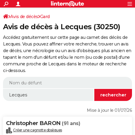
ACTUALITÉS
Connexion
S'inscrire
Avis de décès
Gard
Rechercher
Société
Education
Villes
Politique
Faits Divers
Monde
+
SPORT
Avis de décès à Lecques (30250)
Football
Cyclisme
Forum
Coupe du monde 2026
Tennis
Rugby
CULTURE
Accédez gratuitement sur cette page au carnet des décès de
TNT
Cinéma
Musique
Programme TV
Streaming
Sorties cinéma
+
Lecques. Vous pouvez affiner votre recherche, trouver un avis
FINANCE
de décès, une nécrologie ou un avis d'obsèques plus ancien en
Impôts
Immobilier
Banque
Crédit
Retraite
Epargne
Risques naturels par ville
Assurance
AUTO
tapant le nom d'un défunt et/ou le nom (ou code postal) d'une
commune proche de Lecques dans le moteur de recherche
Réserver un essai
Berlines
Forum auto
Essais
Citadines
SUV
+
HIGH-TECH
ci-dessous.
Meilleur smartphone
Ordinateurs
Guide high-tech
Mobiles
Internet
Jeux vidéo
+
BRICOLAGE
Aménagement intérieur
Cuisine
Jardinage
+
Forum
Extérieur
Salle de bains
Rangement
WEEK-END
Escapades
Expositions
Week-end nature
Guides de France
Patrimoine
Musées
+
LIFESTYLE
Mise à jour le 01/07/26
Bien-être
Mode
+
Art de vivre
Loisirs
Modes de vie
SANTE
Christopher BARON
(91 ans)
Guide de la santé
Médicaments
+
Alimentation
Maladies
Sommeil
VOYAGE
Créer une cagnotte obsèques