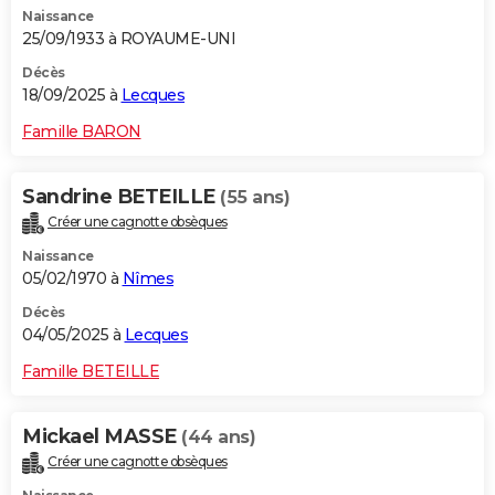
Naissance
City break
Voyage de noces
Climat
Destinations
Voyage nature
Forum
+
PHOTO
25/09/1933 à ROYAUME-UNI
GUIDES D'ACHAT
Décès
18/09/2025 à
Lecques
BONS PLANS
Famille BARON
CARTE DE VOEUX
Sandrine BETEILLE
(55 ans)
Carte Bonne année
Carte Pâques
Carte de Noël
Carte Saint-Valentin
Carte d'anniversaire
DICTIONNAIRE
Créer une cagnotte obsèques
Biographies
Expressions
Dictionnaire
Citations
Proverbes
PROGRAMME TV
Naissance
05/02/1970 à
Nîmes
COPAINS D'AVANT
Décès
04/05/2025 à
Lecques
Se connecter
Collèges
Universités
Service militaire
S'inscrire
Lycées
Primaires
Entreprises
Avis de recherche
AVIS DE DÉCÈS
Famille BETEILLE
FORUM
Lifestyle
Sport
Television
Cinema
Bricolage
Culture
Auto
Voyage
Mickael MASSE
(44 ans)
Créer une cagnotte obsèques