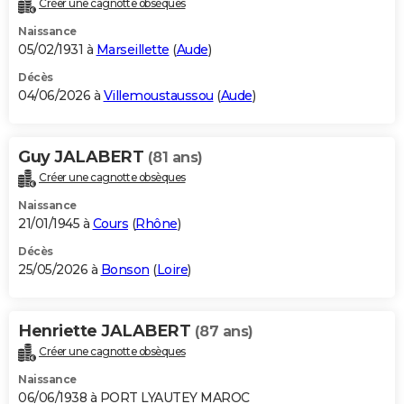
Créer une cagnotte obsèques
City break
Voyage de noces
Climat
Destinations
Voyage nature
Forum
+
PHOTO
Naissance
05/02/1931 à
Marseillette
(
Aude
)
GUIDES D'ACHAT
Décès
04/06/2026 à
Villemoustaussou
(
Aude
)
BONS PLANS
CARTE DE VOEUX
Guy JALABERT
(81 ans)
Carte Bonne année
Carte Pâques
Carte de Noël
Carte Saint-Valentin
Carte d'anniversaire
DICTIONNAIRE
Créer une cagnotte obsèques
Biographies
Expressions
Dictionnaire
Citations
Proverbes
PROGRAMME TV
Naissance
21/01/1945 à
Cours
(
Rhône
)
COPAINS D'AVANT
Décès
25/05/2026 à
Bonson
(
Loire
)
Se connecter
Collèges
Universités
Service militaire
S'inscrire
Lycées
Primaires
Entreprises
Avis de recherche
AVIS DE DÉCÈS
FORUM
Henriette JALABERT
(87 ans)
Lifestyle
Sport
Television
Cinema
Bricolage
Culture
Auto
Voyage
Créer une cagnotte obsèques
Naissance
06/06/1938 à PORT LYAUTEY MAROC