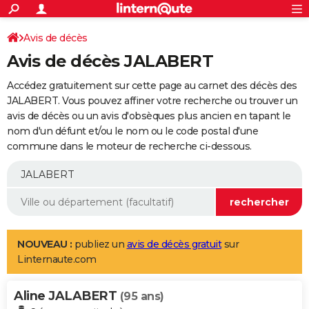
ACTUALITÉS
Connexion
S'inscrire
Avis de décès
Rechercher
Société
Education
Villes
Politique
Faits Divers
Monde
+
SPORT
Avis de décès JALABERT
Football
Cyclisme
Forum
Coupe du monde 2026
Tennis
Rugby
CULTURE
Accédez gratuitement sur cette page au carnet des décès des
TNT
Cinéma
Musique
Programme TV
Streaming
Sorties cinéma
+
JALABERT. Vous pouvez affiner votre recherche ou trouver un
FINANCE
avis de décès ou un avis d'obsèques plus ancien en tapant le
Impôts
Immobilier
Banque
Crédit
Retraite
Epargne
Risques naturels par ville
Assurance
AUTO
nom d'un défunt et/ou le nom ou le code postal d'une
commune dans le moteur de recherche ci-dessous.
Réserver un essai
Berlines
Forum auto
Essais
Citadines
SUV
+
HIGH-TECH
Meilleur smartphone
Ordinateurs
Guide high-tech
Mobiles
Internet
Jeux vidéo
+
BRICOLAGE
Aménagement intérieur
Cuisine
Jardinage
+
Forum
Extérieur
Salle de bains
Rangement
WEEK-END
Escapades
Expositions
Week-end nature
Guides de France
Patrimoine
Musées
+
LIFESTYLE
NOUVEAU :
publiez un
avis de décès gratuit
sur
Linternaute.com
Bien-être
Mode
+
Art de vivre
Loisirs
Modes de vie
SANTE
Aline JALABERT
Guide de la santé
Médicaments
+
Alimentation
Maladies
Sommeil
(95 ans)
VOYAGE