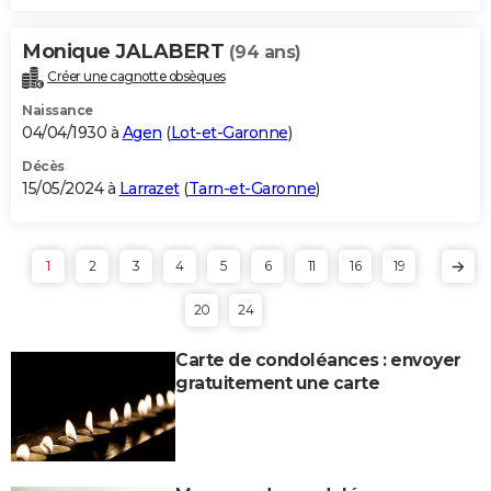
Monique JALABERT
(94 ans)
Créer une cagnotte obsèques
Naissance
04/04/1930 à
Agen
(
Lot-et-Garonne
)
Décès
15/05/2024 à
Larrazet
(
Tarn-et-Garonne
)
1
2
3
4
5
6
11
16
19
20
24
Carte de condoléances : envoyer
gratuitement une carte