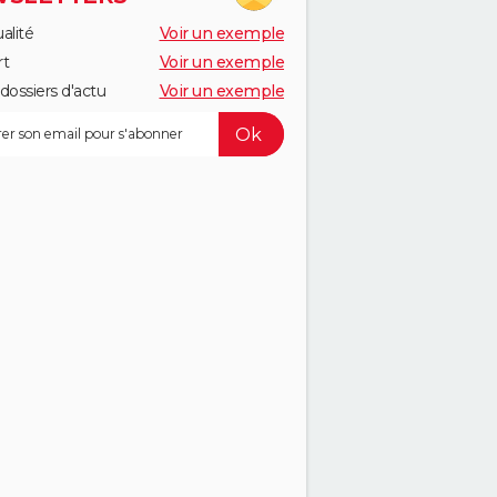
alité
Voir un exemple
rt
Voir un exemple
dossiers d'actu
Voir un exemple