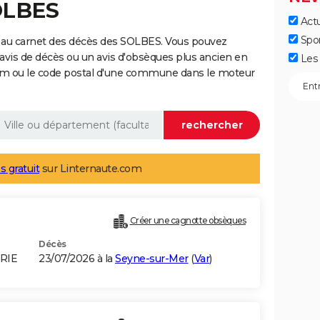
OLBES
Actu
Spo
 au carnet des décès des SOLBES. Vous pouvez
 avis de décès ou un avis d'obsèques plus ancien en
Les 
nom ou le code postal d'une commune dans le moteur
s gratuit
sur Linternaute.com
Créer une cagnotte obsèques
Décès
RIE
23/07/2026 à la
Seyne-sur-Mer
(
Var
)