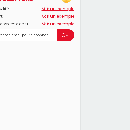
alité
Voir un exemple
rt
Voir un exemple
dossiers d'actu
Voir un exemple