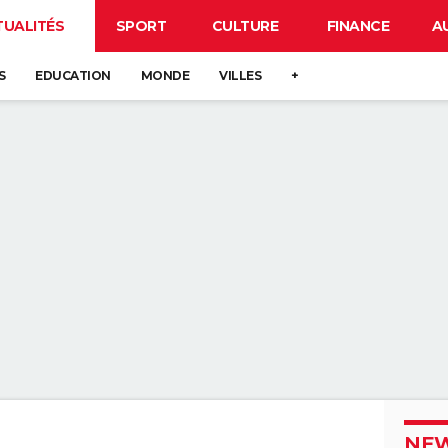
TUALITÉS
SPORT
CULTURE
FINANCE
A
S
EDUCATION
MONDE
VILLES
+
NEW