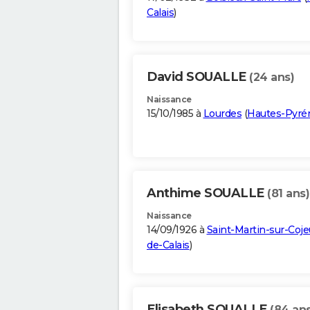
Calais
)
David SOUALLE
(24 ans)
Naissance
15/10/1985 à
Lourdes
(
Hautes-Pyré
Anthime SOUALLE
(81 ans)
Naissance
14/09/1926 à
Saint-Martin-sur-Coje
de-Calais
)
Elisabeth SOUALLE
(84 ans