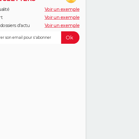
alité
Voir un exemple
rt
Voir un exemple
dossiers d'actu
Voir un exemple