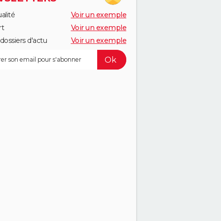
alité
Voir un exemple
rt
Voir un exemple
dossiers d'actu
Voir un exemple