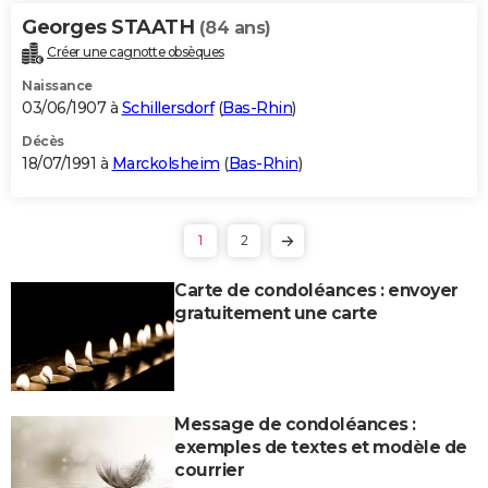
Georges STAATH
(84 ans)
Créer une cagnotte obsèques
Naissance
03/06/1907 à
Schillersdorf
(
Bas-Rhin
)
Décès
18/07/1991 à
Marckolsheim
(
Bas-Rhin
)
1
2
Carte de condoléances : envoyer
gratuitement une carte
Message de condoléances :
exemples de textes et modèle de
courrier