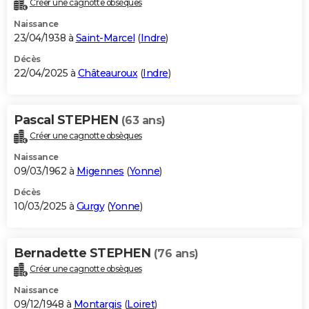
Créer une cagnotte obsèques
City break
Voyage de noces
Climat
Destinations
Voyage nature
Forum
+
PHOTO
Naissance
23/04/1938 à
Saint-Marcel
(
Indre
)
GUIDES D'ACHAT
Décès
22/04/2025 à
Châteauroux
(
Indre
)
BONS PLANS
CARTE DE VOEUX
Pascal STEPHEN
(63 ans)
Carte Bonne année
Carte Pâques
Carte de Noël
Carte Saint-Valentin
Carte d'anniversaire
DICTIONNAIRE
Créer une cagnotte obsèques
Biographies
Expressions
Dictionnaire
Citations
Proverbes
PROGRAMME TV
Naissance
09/03/1962 à
Migennes
(
Yonne
)
COPAINS D'AVANT
Décès
10/03/2025 à
Gurgy
(
Yonne
)
Se connecter
Collèges
Universités
Service militaire
S'inscrire
Lycées
Primaires
Entreprises
Avis de recherche
AVIS DE DÉCÈS
FORUM
Bernadette STEPHEN
(76 ans)
Lifestyle
Sport
Television
Cinema
Bricolage
Culture
Auto
Voyage
Créer une cagnotte obsèques
Naissance
09/12/1948 à
Montargis
(
Loiret
)