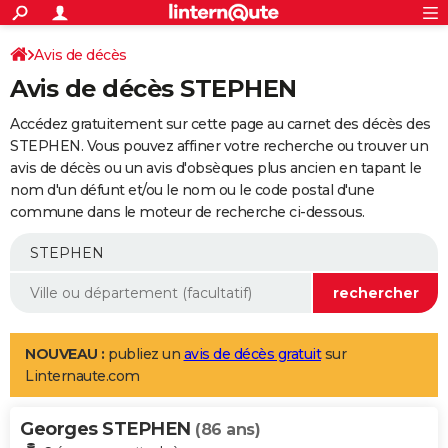
ACTUALITÉS
Connexion
S'inscrire
Avis de décès
Rechercher
Société
Education
Villes
Politique
Faits Divers
Monde
+
SPORT
Avis de décès STEPHEN
Football
Cyclisme
Forum
Coupe du monde 2026
Tennis
Rugby
CULTURE
Accédez gratuitement sur cette page au carnet des décès des
TNT
Cinéma
Musique
Programme TV
Streaming
Sorties cinéma
+
STEPHEN. Vous pouvez affiner votre recherche ou trouver un
FINANCE
avis de décès ou un avis d'obsèques plus ancien en tapant le
Impôts
Immobilier
Banque
Crédit
Retraite
Epargne
Risques naturels par ville
Assurance
AUTO
nom d'un défunt et/ou le nom ou le code postal d'une
commune dans le moteur de recherche ci-dessous.
Réserver un essai
Berlines
Forum auto
Essais
Citadines
SUV
+
HIGH-TECH
Meilleur smartphone
Ordinateurs
Guide high-tech
Mobiles
Internet
Jeux vidéo
+
BRICOLAGE
Aménagement intérieur
Cuisine
Jardinage
+
Forum
Extérieur
Salle de bains
Rangement
WEEK-END
Escapades
Expositions
Week-end nature
Guides de France
Patrimoine
Musées
+
LIFESTYLE
NOUVEAU :
publiez un
avis de décès gratuit
sur
Linternaute.com
Bien-être
Mode
+
Art de vivre
Loisirs
Modes de vie
SANTE
Georges STEPHEN
Guide de la santé
Médicaments
+
Alimentation
Maladies
Sommeil
(86 ans)
VOYAGE