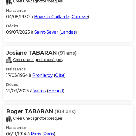
Créer une cagnotte obsèques
City break
Voyage de noces
Climat
Destinations
Voyage nature
Forum
+
PHOTO
Naissance
04/08/1930 à
Brive-la-Gaillarde
(
Corrèze
)
GUIDES D'ACHAT
Décès
09/07/2025 à
Saint-Sever
(
Landes
)
BONS PLANS
CARTE DE VOEUX
Josiane TABARAN
(91 ans)
Carte Bonne année
Carte Pâques
Carte de Noël
Carte Saint-Valentin
Carte d'anniversaire
DICTIONNAIRE
Créer une cagnotte obsèques
Biographies
Expressions
Dictionnaire
Citations
Proverbes
PROGRAMME TV
Naissance
17/03/1934 à
Pronleroy
(
Oise
)
COPAINS D'AVANT
Décès
21/03/2025 à
Valros
(
Hérault
)
Se connecter
Collèges
Universités
Service militaire
S'inscrire
Lycées
Primaires
Entreprises
Avis de recherche
AVIS DE DÉCÈS
FORUM
Roger TABARAN
(103 ans)
Lifestyle
Sport
Television
Cinema
Bricolage
Culture
Auto
Voyage
Créer une cagnotte obsèques
Naissance
06/11/1914 à
Paris
(
Paris
)