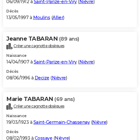
06/09/1912 à
Saint-Parize-en-Viry
(
Nièvre
)
Décès
13/05/1997 à
Moulins
(
Allier
)
Jeanne TABARAN
(89 ans)
Créer une cagnotte obsèques
Naissance
14/04/1907 à
Saint-Parize-en-Viry
(
Nièvre
)
Décès
08/06/1996 à
Decize
(
Nièvre
)
Marie TABARAN
(69 ans)
Créer une cagnotte obsèques
Naissance
19/03/1923 à
Saint-Germain-Chassenay
(
Nièvre
)
Décès
08/02/1993 à
Cossaye
(
Nièvre
)