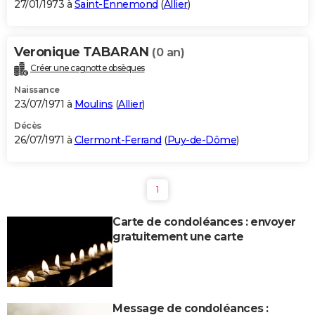
27/01/1973 à
Saint-Ennemond
(
Allier
)
Veronique TABARAN
(0 an)
Créer une cagnotte obsèques
Naissance
23/07/1971 à
Moulins
(
Allier
)
Décès
26/07/1971 à
Clermont-Ferrand
(
Puy-de-Dôme
)
1
Carte de condoléances : envoyer
gratuitement une carte
Message de condoléances :