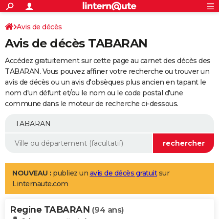
ACTUALITÉS
Connexion
S'inscrire
Avis de décès
Rechercher
Société
Education
Villes
Politique
Faits Divers
Monde
+
SPORT
Avis de décès TABARAN
Football
Cyclisme
Forum
Coupe du monde 2026
Tennis
Rugby
CULTURE
Accédez gratuitement sur cette page au carnet des décès des
TNT
Cinéma
Musique
Programme TV
Streaming
Sorties cinéma
+
TABARAN. Vous pouvez affiner votre recherche ou trouver un
FINANCE
avis de décès ou un avis d'obsèques plus ancien en tapant le
Impôts
Immobilier
Banque
Crédit
Retraite
Epargne
Risques naturels par ville
Assurance
AUTO
nom d'un défunt et/ou le nom ou le code postal d'une
commune dans le moteur de recherche ci-dessous.
Réserver un essai
Berlines
Forum auto
Essais
Citadines
SUV
+
HIGH-TECH
Meilleur smartphone
Ordinateurs
Guide high-tech
Mobiles
Internet
Jeux vidéo
+
BRICOLAGE
Aménagement intérieur
Cuisine
Jardinage
+
Forum
Extérieur
Salle de bains
Rangement
WEEK-END
Escapades
Expositions
Week-end nature
Guides de France
Patrimoine
Musées
+
LIFESTYLE
NOUVEAU :
publiez un
avis de décès gratuit
sur
Linternaute.com
Bien-être
Mode
+
Art de vivre
Loisirs
Modes de vie
SANTE
Regine TABARAN
Guide de la santé
Médicaments
+
Alimentation
Maladies
Sommeil
(94 ans)
VOYAGE