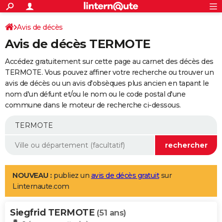
ACTUALITÉS
Connexion
S'inscrire
Avis de décès
Rechercher
Société
Education
Villes
Politique
Faits Divers
Monde
+
SPORT
Avis de décès TERMOTE
Football
Cyclisme
Forum
Coupe du monde 2026
Tennis
Rugby
CULTURE
Accédez gratuitement sur cette page au carnet des décès des
TNT
Cinéma
Musique
Programme TV
Streaming
Sorties cinéma
+
TERMOTE. Vous pouvez affiner votre recherche ou trouver un
FINANCE
avis de décès ou un avis d'obsèques plus ancien en tapant le
Impôts
Immobilier
Banque
Crédit
Retraite
Epargne
Risques naturels par ville
Assurance
AUTO
nom d'un défunt et/ou le nom ou le code postal d'une
commune dans le moteur de recherche ci-dessous.
Réserver un essai
Berlines
Forum auto
Essais
Citadines
SUV
+
HIGH-TECH
Meilleur smartphone
Ordinateurs
Guide high-tech
Mobiles
Internet
Jeux vidéo
+
BRICOLAGE
Aménagement intérieur
Cuisine
Jardinage
+
Forum
Extérieur
Salle de bains
Rangement
WEEK-END
Escapades
Expositions
Week-end nature
Guides de France
Patrimoine
Musées
+
LIFESTYLE
NOUVEAU :
publiez un
avis de décès gratuit
sur
Linternaute.com
Bien-être
Mode
+
Art de vivre
Loisirs
Modes de vie
SANTE
Siegfrid TERMOTE
Guide de la santé
Médicaments
+
Alimentation
Maladies
Sommeil
(51 ans)
VOYAGE