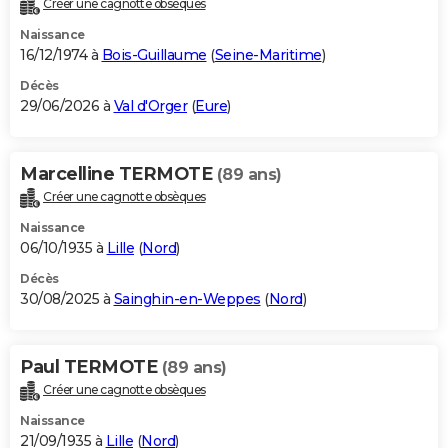
Créer une cagnotte obsèques
City break
Voyage de noces
Climat
Destinations
Voyage nature
Forum
+
PHOTO
Naissance
16/12/1974 à
Bois-Guillaume
(
Seine-Maritime
)
GUIDES D'ACHAT
Décès
29/06/2026 à
Val d'Orger
(
Eure
)
BONS PLANS
CARTE DE VOEUX
Marcelline TERMOTE
(89 ans)
Carte Bonne année
Carte Pâques
Carte de Noël
Carte Saint-Valentin
Carte d'anniversaire
DICTIONNAIRE
Créer une cagnotte obsèques
Biographies
Expressions
Dictionnaire
Citations
Proverbes
PROGRAMME TV
Naissance
06/10/1935 à
Lille
(
Nord
)
COPAINS D'AVANT
Décès
30/08/2025 à
Sainghin-en-Weppes
(
Nord
)
Se connecter
Collèges
Universités
Service militaire
S'inscrire
Lycées
Primaires
Entreprises
Avis de recherche
AVIS DE DÉCÈS
FORUM
Paul TERMOTE
(89 ans)
Lifestyle
Sport
Television
Cinema
Bricolage
Culture
Auto
Voyage
Créer une cagnotte obsèques
Naissance
21/09/1935 à
Lille
(
Nord
)