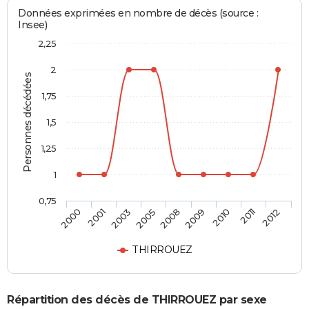
Données exprimées en nombre de décès (source :
Insee)
2,25
2
Personnes décédées
1,75
1,5
1,25
1
0,75
2008
2009
2010
2011
2012
2000
2001
2003
2005
THIRROUEZ
Répartition des décès de THIRROUEZ par sexe