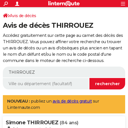
ACTUALITÉS
Connexion
S'inscrire
Avis de décès
Rechercher
Société
Education
Villes
Politique
Faits Divers
Monde
+
SPORT
Avis de décès THIRROUEZ
Football
Cyclisme
Forum
Coupe du monde 2026
Tennis
Rugby
CULTURE
Accédez gratuitement sur cette page au carnet des décès des
TNT
Cinéma
Musique
Programme TV
Streaming
Sorties cinéma
+
THIRROUEZ. Vous pouvez affiner votre recherche ou trouver
FINANCE
un avis de décès ou un avis d'obsèques plus ancien en tapant
Impôts
Immobilier
Banque
Crédit
Retraite
Epargne
Risques naturels par ville
Assurance
AUTO
le nom d'un défunt et/ou le nom ou le code postal d'une
commune dans le moteur de recherche ci-dessous.
Réserver un essai
Berlines
Forum auto
Essais
Citadines
SUV
+
HIGH-TECH
Meilleur smartphone
Ordinateurs
Guide high-tech
Mobiles
Internet
Jeux vidéo
+
BRICOLAGE
Aménagement intérieur
Cuisine
Jardinage
+
Forum
Extérieur
Salle de bains
Rangement
WEEK-END
Escapades
Expositions
Week-end nature
Guides de France
Patrimoine
Musées
+
LIFESTYLE
NOUVEAU :
publiez un
avis de décès gratuit
sur
Linternaute.com
Bien-être
Mode
+
Art de vivre
Loisirs
Modes de vie
SANTE
Simone THIRROUEZ
Guide de la santé
Médicaments
+
Alimentation
Maladies
Sommeil
(84 ans)
VOYAGE