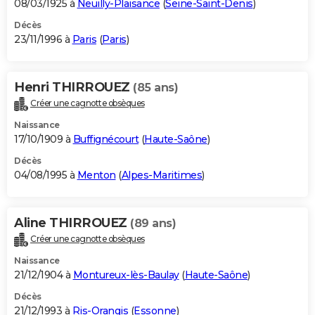
08/03/1925 à
Neuilly-Plaisance
(
Seine-Saint-Denis
)
Décès
23/11/1996 à
Paris
(
Paris
)
Henri THIRROUEZ
(85 ans)
Créer une cagnotte obsèques
Naissance
17/10/1909 à
Buffignécourt
(
Haute-Saône
)
Décès
04/08/1995 à
Menton
(
Alpes-Maritimes
)
Aline THIRROUEZ
(89 ans)
Créer une cagnotte obsèques
Naissance
21/12/1904 à
Montureux-lès-Baulay
(
Haute-Saône
)
Décès
21/12/1993 à
Ris-Orangis
(
Essonne
)