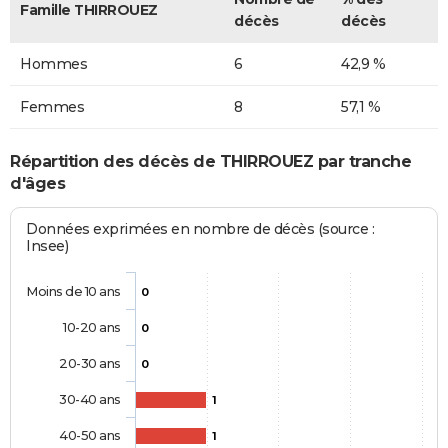
Famille THIRROUEZ
décès
décès
Hommes
6
42,9 %
Femmes
8
57,1 %
Répartition des décès de THIRROUEZ par tranche
d'âges
Données exprimées en nombre de décès (source :
Insee)
Moins de 10 ans
0
10-20 ans
0
20-30 ans
0
30-40 ans
1
40-50 ans
1