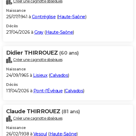
Créer une cagnotte obsèques
City break
Voyage de noces
Climat
Destinations
Voyage nature
Forum
+
PHOTO
Naissance
25/07/1941 à
Contréglise
(
Haute-Saône
)
GUIDES D'ACHAT
Décès
27/04/2026 à
Gray
(
Haute-Saône
)
BONS PLANS
CARTE DE VOEUX
Didier THIRROUEZ
(60 ans)
Carte Bonne année
Carte Pâques
Carte de Noël
Carte Saint-Valentin
Carte d'anniversaire
DICTIONNAIRE
Créer une cagnotte obsèques
Biographies
Expressions
Dictionnaire
Citations
Proverbes
PROGRAMME TV
Naissance
24/09/1965 à
Lisieux
(
Calvados
)
COPAINS D'AVANT
Décès
17/04/2026 à
Pont-l'Évêque
(
Calvados
)
Se connecter
Collèges
Universités
Service militaire
S'inscrire
Lycées
Primaires
Entreprises
Avis de recherche
AVIS DE DÉCÈS
FORUM
Claude THIRROUEZ
(81 ans)
Lifestyle
Sport
Television
Cinema
Bricolage
Culture
Auto
Voyage
Créer une cagnotte obsèques
Naissance
26/02/1938 à
Vesoul
(
Haute-Saône
)