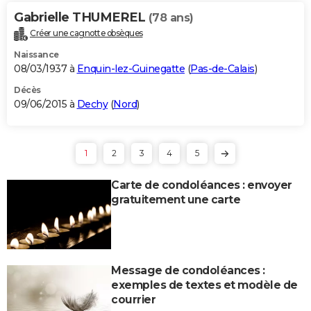
Gabrielle THUMEREL
(78 ans)
Créer une cagnotte obsèques
Naissance
08/03/1937 à
Enquin-lez-Guinegatte
(
Pas-de-Calais
)
Décès
09/06/2015 à
Dechy
(
Nord
)
1
2
3
4
5
Carte de condoléances : envoyer
gratuitement une carte
Message de condoléances :
exemples de textes et modèle de
courrier