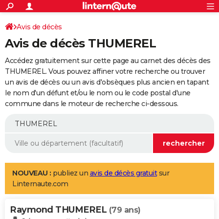
ACTUALITÉS
Connexion
S'inscrire
Avis de décès
Rechercher
Société
Education
Villes
Politique
Faits Divers
Monde
+
SPORT
Avis de décès THUMEREL
Football
Cyclisme
Forum
Coupe du monde 2026
Tennis
Rugby
CULTURE
Accédez gratuitement sur cette page au carnet des décès des
TNT
Cinéma
Musique
Programme TV
Streaming
Sorties cinéma
+
THUMEREL. Vous pouvez affiner votre recherche ou trouver
FINANCE
un avis de décès ou un avis d'obsèques plus ancien en tapant
Impôts
Immobilier
Banque
Crédit
Retraite
Epargne
Risques naturels par ville
Assurance
AUTO
le nom d'un défunt et/ou le nom ou le code postal d'une
commune dans le moteur de recherche ci-dessous.
Réserver un essai
Berlines
Forum auto
Essais
Citadines
SUV
+
HIGH-TECH
Meilleur smartphone
Ordinateurs
Guide high-tech
Mobiles
Internet
Jeux vidéo
+
BRICOLAGE
Aménagement intérieur
Cuisine
Jardinage
+
Forum
Extérieur
Salle de bains
Rangement
WEEK-END
Escapades
Expositions
Week-end nature
Guides de France
Patrimoine
Musées
+
LIFESTYLE
NOUVEAU :
publiez un
avis de décès gratuit
sur
Linternaute.com
Bien-être
Mode
+
Art de vivre
Loisirs
Modes de vie
SANTE
Raymond THUMEREL
Guide de la santé
Médicaments
+
Alimentation
Maladies
Sommeil
(79 ans)
VOYAGE