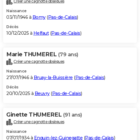
Créer une cagnotte obsèques
City break
Voyage de noces
Climat
Destinations
Voyage nature
Forum
+
PHOTO
Naissance
03/11/1946 à
Bomy
(
Pas-de-Calais
)
GUIDES D'ACHAT
Décès
10/12/2025 à
Helfaut
(
Pas-de-Calais
)
BONS PLANS
CARTE DE VOEUX
Marie THUMEREL
(79 ans)
Carte Bonne année
Carte Pâques
Carte de Noël
Carte Saint-Valentin
Carte d'anniversaire
DICTIONNAIRE
Créer une cagnotte obsèques
Biographies
Expressions
Dictionnaire
Citations
Proverbes
PROGRAMME TV
Naissance
27/07/1946 à
Bruay-la-Buissière
(
Pas-de-Calais
)
COPAINS D'AVANT
Décès
20/10/2025 à
Beuvry
(
Pas-de-Calais
)
Se connecter
Collèges
Universités
Service militaire
S'inscrire
Lycées
Primaires
Entreprises
Avis de recherche
AVIS DE DÉCÈS
FORUM
Ginette THUMEREL
(91 ans)
Lifestyle
Sport
Television
Cinema
Bricolage
Culture
Auto
Voyage
Créer une cagnotte obsèques
Naissance
07/07/1934 à
Enquin-lez-Guinegatte
(
Pas-de-Calais
)