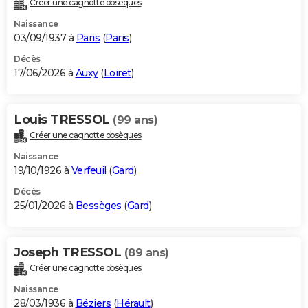
Créer une cagnotte obsèques
City break
Voyage de noces
Climat
Destinations
Voyage nature
Forum
+
PHOTO
Naissance
03/09/1937 à
Paris
(
Paris
)
GUIDES D'ACHAT
Décès
17/06/2026 à
Auxy
(
Loiret
)
BONS PLANS
CARTE DE VOEUX
Louis TRESSOL
(99 ans)
Carte Bonne année
Carte Pâques
Carte de Noël
Carte Saint-Valentin
Carte d'anniversaire
DICTIONNAIRE
Créer une cagnotte obsèques
Biographies
Expressions
Dictionnaire
Citations
Proverbes
PROGRAMME TV
Naissance
19/10/1926 à
Verfeuil
(
Gard
)
COPAINS D'AVANT
Décès
25/01/2026 à
Bessèges
(
Gard
)
Se connecter
Collèges
Universités
Service militaire
S'inscrire
Lycées
Primaires
Entreprises
Avis de recherche
AVIS DE DÉCÈS
FORUM
Joseph TRESSOL
(89 ans)
Lifestyle
Sport
Television
Cinema
Bricolage
Culture
Auto
Voyage
Créer une cagnotte obsèques
Naissance
28/03/1936 à
Béziers
(
Hérault
)