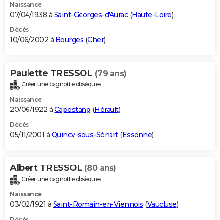
Naissance
07/04/1938 à
Saint-Georges-d'Aurac
(
Haute-Loire
)
Décès
10/06/2002 à
Bourges
(
Cher
)
Paulette TRESSOL
(79 ans)
Créer une cagnotte obsèques
Naissance
20/06/1922 à
Capestang
(
Hérault
)
Décès
05/11/2001 à
Quincy-sous-Sénart
(
Essonne
)
Albert TRESSOL
(80 ans)
Créer une cagnotte obsèques
Naissance
03/02/1921 à
Saint-Romain-en-Viennois
(
Vaucluse
)
Décès