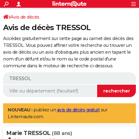
ACTUALITÉS
Connexion
S'inscrire
Avis de décès
Rechercher
Société
Education
Villes
Politique
Faits Divers
Monde
+
SPORT
Avis de décès TRESSOL
Football
Cyclisme
Forum
Coupe du monde 2026
Tennis
Rugby
CULTURE
Accédez gratuitement sur cette page au carnet des décès des
TNT
Cinéma
Musique
Programme TV
Streaming
Sorties cinéma
+
TRESSOL. Vous pouvez affiner votre recherche ou trouver un
FINANCE
avis de décès ou un avis d'obsèques plus ancien en tapant le
Impôts
Immobilier
Banque
Crédit
Retraite
Epargne
Risques naturels par ville
Assurance
AUTO
nom d'un défunt et/ou le nom ou le code postal d'une
commune dans le moteur de recherche ci-dessous.
Réserver un essai
Berlines
Forum auto
Essais
Citadines
SUV
+
HIGH-TECH
Meilleur smartphone
Ordinateurs
Guide high-tech
Mobiles
Internet
Jeux vidéo
+
BRICOLAGE
Aménagement intérieur
Cuisine
Jardinage
+
Forum
Extérieur
Salle de bains
Rangement
WEEK-END
Escapades
Expositions
Week-end nature
Guides de France
Patrimoine
Musées
+
LIFESTYLE
NOUVEAU :
publiez un
avis de décès gratuit
sur
Linternaute.com
Bien-être
Mode
+
Art de vivre
Loisirs
Modes de vie
SANTE
Marie TRESSOL
Guide de la santé
Médicaments
+
Alimentation
Maladies
Sommeil
(88 ans)
VOYAGE