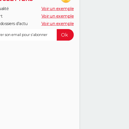
alité
Voir un exemple
rt
Voir un exemple
dossiers d'actu
Voir un exemple