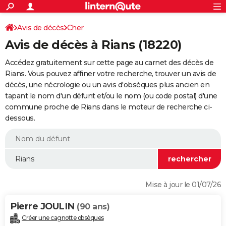
ACTUALITÉS
Connexion
S'inscrire
Avis de décès
Cher
Rechercher
Société
Education
Villes
Politique
Faits Divers
Monde
+
SPORT
Avis de décès à Rians (18220)
Football
Cyclisme
Forum
Coupe du monde 2026
Tennis
Rugby
CULTURE
Accédez gratuitement sur cette page au carnet des décès de
TNT
Cinéma
Musique
Programme TV
Streaming
Sorties cinéma
+
Rians. Vous pouvez affiner votre recherche, trouver un avis de
FINANCE
décès, une nécrologie ou un avis d'obsèques plus ancien en
Impôts
Immobilier
Banque
Crédit
Retraite
Epargne
Risques naturels par ville
Assurance
AUTO
tapant le nom d'un défunt et/ou le nom (ou code postal) d'une
commune proche de Rians dans le moteur de recherche ci-
Réserver un essai
Berlines
Forum auto
Essais
Citadines
SUV
+
HIGH-TECH
dessous.
Meilleur smartphone
Ordinateurs
Guide high-tech
Mobiles
Internet
Jeux vidéo
+
BRICOLAGE
Aménagement intérieur
Cuisine
Jardinage
+
Forum
Extérieur
Salle de bains
Rangement
WEEK-END
Escapades
Expositions
Week-end nature
Guides de France
Patrimoine
Musées
+
LIFESTYLE
Mise à jour le 01/07/26
Bien-être
Mode
+
Art de vivre
Loisirs
Modes de vie
SANTE
Pierre JOULIN
(90 ans)
Guide de la santé
Médicaments
+
Alimentation
Maladies
Sommeil
VOYAGE
Créer une cagnotte obsèques