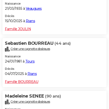
Naissance
City break
Voyage de noces
Climat
Destinations
Voyage nature
Forum
+
PHOTO
21/03/1935 à
Veaugues
GUIDES D'ACHAT
Décès
15/10/2025 à
Rians
BONS PLANS
Famille JOULIN
CARTE DE VOEUX
Sebastien BOURREAU
(44 ans)
Carte Bonne année
Carte Pâques
Carte de Noël
Carte Saint-Valentin
Carte d'anniversaire
DICTIONNAIRE
Créer une cagnotte obsèques
Biographies
Expressions
Dictionnaire
Citations
Proverbes
PROGRAMME TV
Naissance
24/01/1981 à
Tours
COPAINS D'AVANT
Décès
04/07/2025 à
Rians
Se connecter
Collèges
Universités
Service militaire
S'inscrire
Lycées
Primaires
Entreprises
Avis de recherche
AVIS DE DÉCÈS
Famille BOURREAU
FORUM
Lifestyle
Sport
Television
Cinema
Bricolage
Culture
Auto
Voyage
Madeleine SENEE
(90 ans)
Créer une cagnotte obsèques