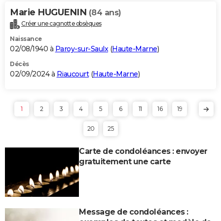
Marie HUGUENIN
(84 ans)
Créer une cagnotte obsèques
Naissance
02/08/1940 à
Paroy-sur-Saulx
(
Haute-Marne
)
Décès
02/09/2024 à
Riaucourt
(
Haute-Marne
)
1
2
3
4
5
6
11
16
19
20
25
Carte de condoléances : envoyer
gratuitement une carte
Message de condoléances :