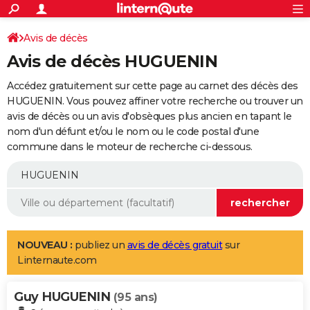
ACTUALITÉS
Connexion
S'inscrire
Avis de décès
Rechercher
Société
Education
Villes
Politique
Faits Divers
Monde
+
SPORT
Avis de décès HUGUENIN
Football
Cyclisme
Forum
Coupe du monde 2026
Tennis
Rugby
CULTURE
Accédez gratuitement sur cette page au carnet des décès des
TNT
Cinéma
Musique
Programme TV
Streaming
Sorties cinéma
+
HUGUENIN. Vous pouvez affiner votre recherche ou trouver un
FINANCE
avis de décès ou un avis d'obsèques plus ancien en tapant le
Impôts
Immobilier
Banque
Crédit
Retraite
Epargne
Risques naturels par ville
Assurance
AUTO
nom d'un défunt et/ou le nom ou le code postal d'une
commune dans le moteur de recherche ci-dessous.
Réserver un essai
Berlines
Forum auto
Essais
Citadines
SUV
+
HIGH-TECH
Meilleur smartphone
Ordinateurs
Guide high-tech
Mobiles
Internet
Jeux vidéo
+
BRICOLAGE
Aménagement intérieur
Cuisine
Jardinage
+
Forum
Extérieur
Salle de bains
Rangement
WEEK-END
Escapades
Expositions
Week-end nature
Guides de France
Patrimoine
Musées
+
LIFESTYLE
NOUVEAU :
publiez un
avis de décès gratuit
sur
Linternaute.com
Bien-être
Mode
+
Art de vivre
Loisirs
Modes de vie
SANTE
Guy HUGUENIN
Guide de la santé
Médicaments
+
Alimentation
Maladies
Sommeil
(95 ans)
VOYAGE