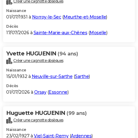
Créer une cagnotte obsèques
City break
Voyage de noces
Climat
Destinations
Voyage nature
Forum
+
PHOTO
Naissance
01/07/1931 à
Norroy-le-Sec
(
Meurthe-et-Moselle
)
GUIDES D'ACHAT
Décès
17/07/2026 à
Sainte-Marie-aux-Chênes
(
Moselle
)
BONS PLANS
CARTE DE VOEUX
Yvette HUGUENIN
(94 ans)
Carte Bonne année
Carte Pâques
Carte de Noël
Carte Saint-Valentin
Carte d'anniversaire
DICTIONNAIRE
Créer une cagnotte obsèques
Biographies
Expressions
Dictionnaire
Citations
Proverbes
PROGRAMME TV
Naissance
15/01/1932 à
Neuville-sur-Sarthe
(
Sarthe
)
COPAINS D'AVANT
Décès
01/07/2026 à
Orsay
(
Essonne
)
Se connecter
Collèges
Universités
Service militaire
S'inscrire
Lycées
Primaires
Entreprises
Avis de recherche
AVIS DE DÉCÈS
FORUM
Huguette HUGUENIN
(99 ans)
Lifestyle
Sport
Television
Cinema
Bricolage
Culture
Auto
Voyage
Créer une cagnotte obsèques
Naissance
23/02/1927 à
Viel-Saint-Remy
(
Ardennes
)