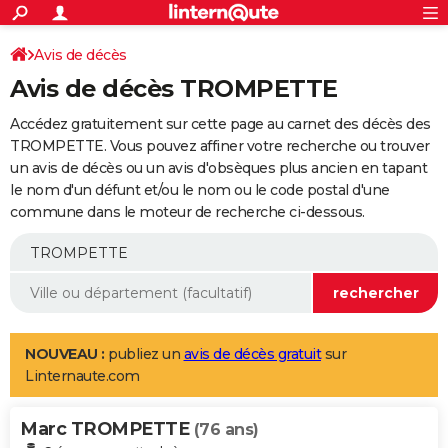
ACTUALITÉS
Connexion
S'inscrire
Avis de décès
Rechercher
Société
Education
Villes
Politique
Faits Divers
Monde
+
SPORT
Avis de décès TROMPETTE
Football
Cyclisme
Forum
Coupe du monde 2026
Tennis
Rugby
CULTURE
Accédez gratuitement sur cette page au carnet des décès des
TNT
Cinéma
Musique
Programme TV
Streaming
Sorties cinéma
+
TROMPETTE. Vous pouvez affiner votre recherche ou trouver
FINANCE
un avis de décès ou un avis d'obsèques plus ancien en tapant
Impôts
Immobilier
Banque
Crédit
Retraite
Epargne
Risques naturels par ville
Assurance
AUTO
le nom d'un défunt et/ou le nom ou le code postal d'une
commune dans le moteur de recherche ci-dessous.
Réserver un essai
Berlines
Forum auto
Essais
Citadines
SUV
+
HIGH-TECH
Meilleur smartphone
Ordinateurs
Guide high-tech
Mobiles
Internet
Jeux vidéo
+
BRICOLAGE
Aménagement intérieur
Cuisine
Jardinage
+
Forum
Extérieur
Salle de bains
Rangement
WEEK-END
Escapades
Expositions
Week-end nature
Guides de France
Patrimoine
Musées
+
LIFESTYLE
NOUVEAU :
publiez un
avis de décès gratuit
sur
Linternaute.com
Bien-être
Mode
+
Art de vivre
Loisirs
Modes de vie
SANTE
Marc TROMPETTE
Guide de la santé
Médicaments
+
Alimentation
Maladies
Sommeil
(76 ans)
VOYAGE