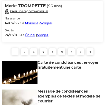
Marie TROMPETTE
(96 ans)
Créer une cagnotte obsèques
Naissance
14/07/1923 à
Moriville
(
Vosges
)
Décès
24/12/2019 à
Épinal
(
Vosges
)
1
2
3
4
5
6
7
8
Carte de condoléances : envoyer
gratuitement une carte
Message de condoléances :
exemples de textes et modèle de
courrier