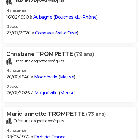
Créer une cagnotte obsèques
City break
Voyage de noces
Climat
Destinations
Voyage nature
Forum
+
PHOTO
Naissance
16/02/1950 à
Aubagne
(
Bouches-du-Rhône
)
GUIDES D'ACHAT
Décès
23/07/2026 à
Gonesse
(
Val-d'Oise
)
BONS PLANS
CARTE DE VOEUX
Christiane TROMPETTE
(79 ans)
Carte Bonne année
Carte Pâques
Carte de Noël
Carte Saint-Valentin
Carte d'anniversaire
DICTIONNAIRE
Créer une cagnotte obsèques
Biographies
Expressions
Dictionnaire
Citations
Proverbes
PROGRAMME TV
Naissance
26/06/1946 à
Mognéville
(
Meuse
)
COPAINS D'AVANT
Décès
26/01/2026 à
Mognéville
(
Meuse
)
Se connecter
Collèges
Universités
Service militaire
S'inscrire
Lycées
Primaires
Entreprises
Avis de recherche
AVIS DE DÉCÈS
FORUM
Marie-annette TROMPETTE
(73 ans)
Lifestyle
Sport
Television
Cinema
Bricolage
Culture
Auto
Voyage
Créer une cagnotte obsèques
Naissance
08/03/1952 à
Fort-de-France