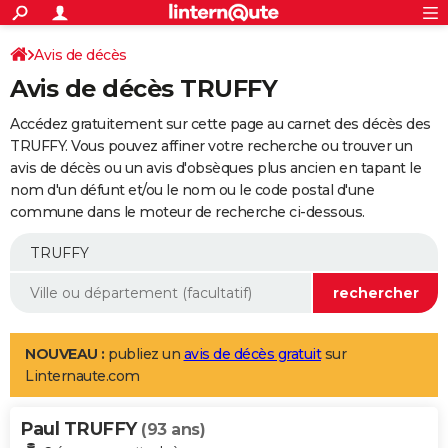
ACTUALITÉS
Connexion
S'inscrire
Avis de décès
Rechercher
Société
Education
Villes
Politique
Faits Divers
Monde
+
SPORT
Avis de décès TRUFFY
Football
Cyclisme
Forum
Coupe du monde 2026
Tennis
Rugby
CULTURE
Accédez gratuitement sur cette page au carnet des décès des
TNT
Cinéma
Musique
Programme TV
Streaming
Sorties cinéma
+
TRUFFY. Vous pouvez affiner votre recherche ou trouver un
FINANCE
avis de décès ou un avis d'obsèques plus ancien en tapant le
Impôts
Immobilier
Banque
Crédit
Retraite
Epargne
Risques naturels par ville
Assurance
AUTO
nom d'un défunt et/ou le nom ou le code postal d'une
commune dans le moteur de recherche ci-dessous.
Réserver un essai
Berlines
Forum auto
Essais
Citadines
SUV
+
HIGH-TECH
Meilleur smartphone
Ordinateurs
Guide high-tech
Mobiles
Internet
Jeux vidéo
+
BRICOLAGE
Aménagement intérieur
Cuisine
Jardinage
+
Forum
Extérieur
Salle de bains
Rangement
WEEK-END
Escapades
Expositions
Week-end nature
Guides de France
Patrimoine
Musées
+
LIFESTYLE
NOUVEAU :
publiez un
avis de décès gratuit
sur
Linternaute.com
Bien-être
Mode
+
Art de vivre
Loisirs
Modes de vie
SANTE
Paul TRUFFY
Guide de la santé
Médicaments
+
Alimentation
Maladies
Sommeil
(93 ans)
VOYAGE