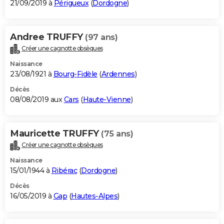
21/09/2019 à
Périgueux
(
Dordogne
)
Andree TRUFFY
(97 ans)
Créer une cagnotte obsèques
Naissance
23/08/1921 à
Bourg-Fidèle
(
Ardennes
)
Décès
08/08/2019 aux
Cars
(
Haute-Vienne
)
Mauricette TRUFFY
(75 ans)
Créer une cagnotte obsèques
Naissance
15/01/1944 à
Ribérac
(
Dordogne
)
Décès
16/05/2019 à
Gap
(
Hautes-Alpes
)