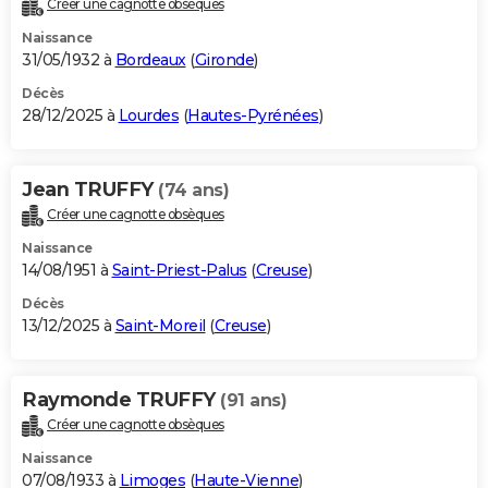
Créer une cagnotte obsèques
City break
Voyage de noces
Climat
Destinations
Voyage nature
Forum
+
PHOTO
Naissance
31/05/1932 à
Bordeaux
(
Gironde
)
GUIDES D'ACHAT
Décès
28/12/2025 à
Lourdes
(
Hautes-Pyrénées
)
BONS PLANS
CARTE DE VOEUX
Jean TRUFFY
(74 ans)
Carte Bonne année
Carte Pâques
Carte de Noël
Carte Saint-Valentin
Carte d'anniversaire
DICTIONNAIRE
Créer une cagnotte obsèques
Biographies
Expressions
Dictionnaire
Citations
Proverbes
PROGRAMME TV
Naissance
14/08/1951 à
Saint-Priest-Palus
(
Creuse
)
COPAINS D'AVANT
Décès
13/12/2025 à
Saint-Moreil
(
Creuse
)
Se connecter
Collèges
Universités
Service militaire
S'inscrire
Lycées
Primaires
Entreprises
Avis de recherche
AVIS DE DÉCÈS
FORUM
Raymonde TRUFFY
(91 ans)
Lifestyle
Sport
Television
Cinema
Bricolage
Culture
Auto
Voyage
Créer une cagnotte obsèques
Naissance
07/08/1933 à
Limoges
(
Haute-Vienne
)