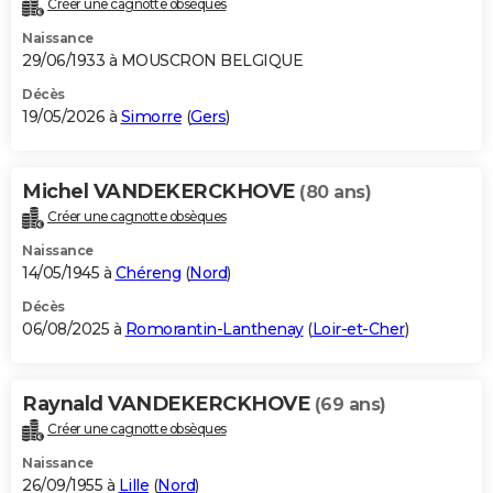
Créer une cagnotte obsèques
City break
Voyage de noces
Climat
Destinations
Voyage nature
Forum
+
PHOTO
Naissance
29/06/1933 à MOUSCRON BELGIQUE
GUIDES D'ACHAT
Décès
19/05/2026 à
Simorre
(
Gers
)
BONS PLANS
CARTE DE VOEUX
Michel VANDEKERCKHOVE
(80 ans)
Carte Bonne année
Carte Pâques
Carte de Noël
Carte Saint-Valentin
Carte d'anniversaire
DICTIONNAIRE
Créer une cagnotte obsèques
Biographies
Expressions
Dictionnaire
Citations
Proverbes
PROGRAMME TV
Naissance
14/05/1945 à
Chéreng
(
Nord
)
COPAINS D'AVANT
Décès
06/08/2025 à
Romorantin-Lanthenay
(
Loir-et-Cher
)
Se connecter
Collèges
Universités
Service militaire
S'inscrire
Lycées
Primaires
Entreprises
Avis de recherche
AVIS DE DÉCÈS
FORUM
Raynald VANDEKERCKHOVE
(69 ans)
Lifestyle
Sport
Television
Cinema
Bricolage
Culture
Auto
Voyage
Créer une cagnotte obsèques
Naissance
26/09/1955 à
Lille
(
Nord
)