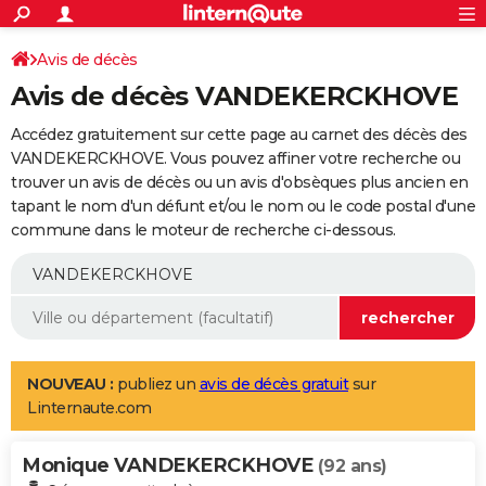
ACTUALITÉS
Connexion
S'inscrire
Avis de décès
Rechercher
Société
Education
Villes
Politique
Faits Divers
Monde
+
SPORT
Avis de décès VANDEKERCKHOVE
Football
Cyclisme
Forum
Coupe du monde 2026
Tennis
Rugby
CULTURE
Accédez gratuitement sur cette page au carnet des décès des
TNT
Cinéma
Musique
Programme TV
Streaming
Sorties cinéma
+
VANDEKERCKHOVE. Vous pouvez affiner votre recherche ou
FINANCE
trouver un avis de décès ou un avis d'obsèques plus ancien en
Impôts
Immobilier
Banque
Crédit
Retraite
Epargne
Risques naturels par ville
Assurance
AUTO
tapant le nom d'un défunt et/ou le nom ou le code postal d'une
commune dans le moteur de recherche ci-dessous.
Réserver un essai
Berlines
Forum auto
Essais
Citadines
SUV
+
HIGH-TECH
Meilleur smartphone
Ordinateurs
Guide high-tech
Mobiles
Internet
Jeux vidéo
+
BRICOLAGE
Aménagement intérieur
Cuisine
Jardinage
+
Forum
Extérieur
Salle de bains
Rangement
WEEK-END
Escapades
Expositions
Week-end nature
Guides de France
Patrimoine
Musées
+
LIFESTYLE
NOUVEAU :
publiez un
avis de décès gratuit
sur
Linternaute.com
Bien-être
Mode
+
Art de vivre
Loisirs
Modes de vie
SANTE
Monique VANDEKERCKHOVE
Guide de la santé
Médicaments
+
Alimentation
Maladies
Sommeil
(92 ans)
VOYAGE