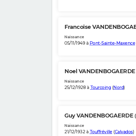
Francoise VANDENBOGA
Naissance
05/11/1949 à
Pont-Sainte-Maxence
Noel VANDENBOGAERD
Naissance
25/12/1928 à
Tourcoing
(
Nord
)
Guy VANDENBOGAERDE
Naissance
21/12/1932 à
Touffréville
(
Calvados
)