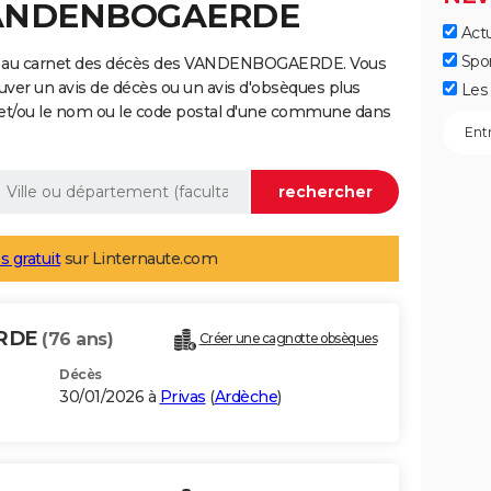
 VANDENBOGAERDE
Actu
Spo
ge au carnet des décès des VANDENBOGAERDE. Vous
uver un avis de décès ou un avis d'obsèques plus
Les 
 et/ou le nom ou le code postal d'une commune dans
s gratuit
sur Linternaute.com
ERDE
(76 ans)
Créer une cagnotte obsèques
Décès
30/01/2026 à
Privas
(
Ardèche
)