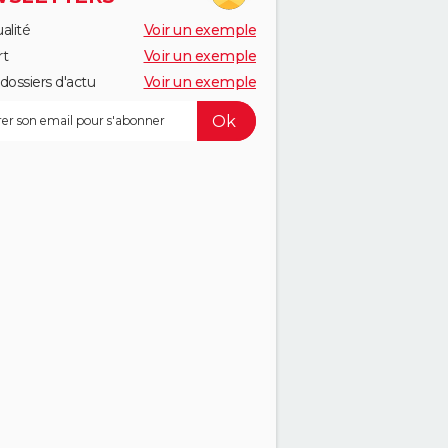
alité
Voir un exemple
rt
Voir un exemple
dossiers d'actu
Voir un exemple