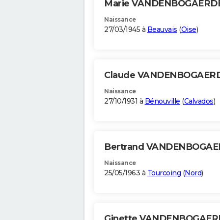
Marie VANDENBOGAERD
Naissance
27/03/1945 à
Beauvais
(
Oise
)
Claude VANDENBOGAER
Naissance
27/10/1931 à
Bénouville
(
Calvados
)
Bertrand VANDENBOGA
Naissance
25/05/1963 à
Tourcoing
(
Nord
)
Ginette VANDENBOGAE