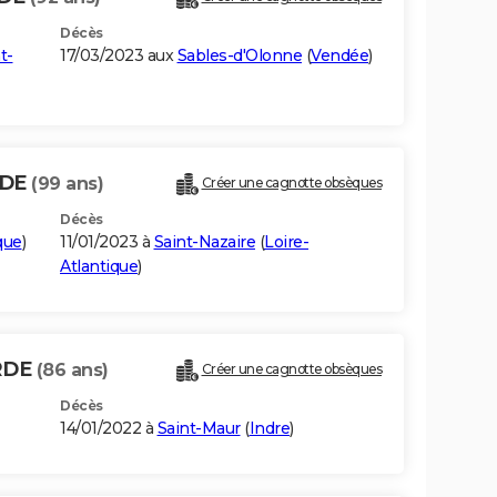
Décès
t-
17/03/2023 aux
Sables-d'Olonne
(
Vendée
)
RDE
(99 ans)
Créer une cagnotte obsèques
Décès
que
)
11/01/2023 à
Saint-Nazaire
(
Loire-
Atlantique
)
RDE
(86 ans)
Créer une cagnotte obsèques
Décès
14/01/2022 à
Saint-Maur
(
Indre
)