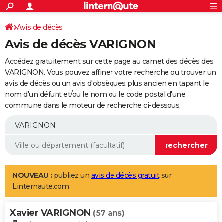
ACTUALITÉS
Connexion
S'inscrire
Avis de décès
Rechercher
Société
Education
Villes
Politique
Faits Divers
Monde
+
SPORT
Avis de décès VARIGNON
Football
Cyclisme
Forum
Coupe du monde 2026
Tennis
Rugby
CULTURE
Accédez gratuitement sur cette page au carnet des décès des
TNT
Cinéma
Musique
Programme TV
Streaming
Sorties cinéma
+
VARIGNON. Vous pouvez affiner votre recherche ou trouver un
FINANCE
avis de décès ou un avis d'obsèques plus ancien en tapant le
Impôts
Immobilier
Banque
Crédit
Retraite
Epargne
Risques naturels par ville
Assurance
AUTO
nom d'un défunt et/ou le nom ou le code postal d'une
commune dans le moteur de recherche ci-dessous.
Réserver un essai
Berlines
Forum auto
Essais
Citadines
SUV
+
HIGH-TECH
Meilleur smartphone
Ordinateurs
Guide high-tech
Mobiles
Internet
Jeux vidéo
+
BRICOLAGE
Aménagement intérieur
Cuisine
Jardinage
+
Forum
Extérieur
Salle de bains
Rangement
WEEK-END
Escapades
Expositions
Week-end nature
Guides de France
Patrimoine
Musées
+
LIFESTYLE
NOUVEAU :
publiez un
avis de décès gratuit
sur
Linternaute.com
Bien-être
Mode
+
Art de vivre
Loisirs
Modes de vie
SANTE
Xavier VARIGNON
Guide de la santé
Médicaments
+
Alimentation
Maladies
Sommeil
(57 ans)
VOYAGE