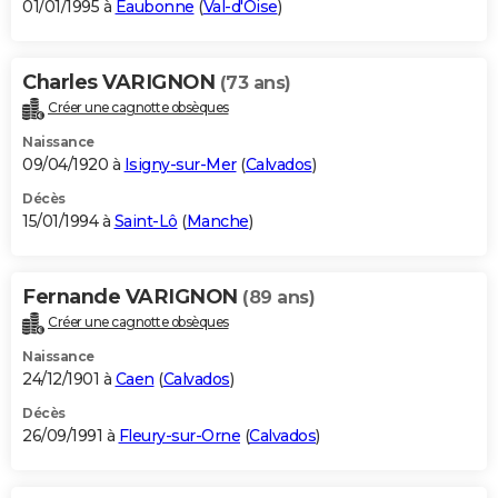
01/01/1995 à
Eaubonne
(
Val-d'Oise
)
Charles VARIGNON
(73 ans)
Créer une cagnotte obsèques
Naissance
09/04/1920 à
Isigny-sur-Mer
(
Calvados
)
Décès
15/01/1994 à
Saint-Lô
(
Manche
)
Fernande VARIGNON
(89 ans)
Créer une cagnotte obsèques
Naissance
24/12/1901 à
Caen
(
Calvados
)
Décès
26/09/1991 à
Fleury-sur-Orne
(
Calvados
)