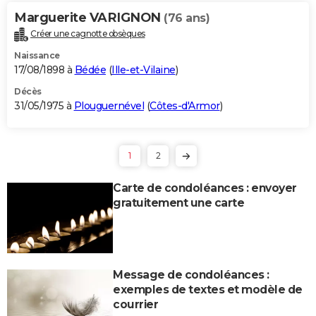
Marguerite VARIGNON
(76 ans)
Créer une cagnotte obsèques
Naissance
17/08/1898 à
Bédée
(
Ille-et-Vilaine
)
Décès
31/05/1975 à
Plouguernével
(
Côtes-d'Armor
)
1
2
Carte de condoléances : envoyer
gratuitement une carte
Message de condoléances :
exemples de textes et modèle de
courrier