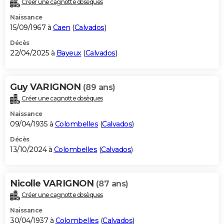
Créer une cagnotte obsèques
City break
Voyage de noces
Climat
Destinations
Voyage nature
Forum
+
PHOTO
Naissance
15/09/1967 à
Caen
(
Calvados
)
GUIDES D'ACHAT
Décès
22/04/2025 à
Bayeux
(
Calvados
)
BONS PLANS
CARTE DE VOEUX
Guy VARIGNON
(89 ans)
Carte Bonne année
Carte Pâques
Carte de Noël
Carte Saint-Valentin
Carte d'anniversaire
DICTIONNAIRE
Créer une cagnotte obsèques
Biographies
Expressions
Dictionnaire
Citations
Proverbes
PROGRAMME TV
Naissance
09/04/1935 à
Colombelles
(
Calvados
)
COPAINS D'AVANT
Décès
13/10/2024 à
Colombelles
(
Calvados
)
Se connecter
Collèges
Universités
Service militaire
S'inscrire
Lycées
Primaires
Entreprises
Avis de recherche
AVIS DE DÉCÈS
FORUM
Nicolle VARIGNON
(87 ans)
Lifestyle
Sport
Television
Cinema
Bricolage
Culture
Auto
Voyage
Créer une cagnotte obsèques
Naissance
30/04/1937 à
Colombelles
(
Calvados
)