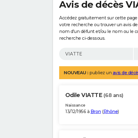
Avis de décès V
Accédez gratuitement sur cette page 
votre recherche ou trouver un avis de
nom d'un défunt et/ou le nom ou le 
recherche ci-dessous.
NOUVEAU :
publiez un
avis de décè
Odile VIATTE
(68 ans)
Naissance
13/12/1956 à
Bron
(
Rhône
)