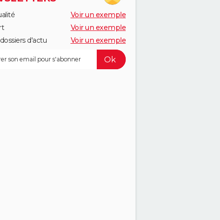
alité
Voir un exemple
rt
Voir un exemple
dossiers d'actu
Voir un exemple