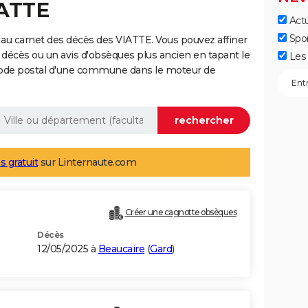
IATTE
Actu
Spo
au carnet des décès des VIATTE. Vous pouvez affiner
 décès ou un avis d'obsèques plus ancien en tapant le
Les 
code postal d'une commune dans le moteur de
s gratuit
sur Linternaute.com
Créer une cagnotte obsèques
Décès
12/05/2025 à
Beaucaire
(
Gard
)