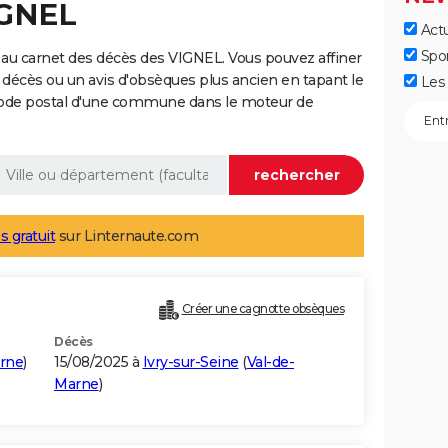
IGNEL
Actu
Spo
au carnet des décès des VIGNEL. Vous pouvez affiner
 décès ou un avis d'obsèques plus ancien en tapant le
Les 
code postal d'une commune dans le moteur de
s gratuit
sur Linternaute.com
Créer une cagnotte obsèques
Décès
rne
)
15/08/2025 à
Ivry-sur-Seine
(
Val-de-
Marne
)