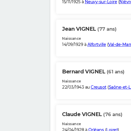
15/11/1925 à
Neuvy-sur-Loire
(
Nièvr
Jean VIGNEL
(77 ans)
Naissance
14/09/1929 à
Alfortville
(
Val-de-Mar
Bernard VIGNEL
(61 ans)
Naissance
22/03/1943 au
Creusot
(
Saône-et-L
Claude VIGNEL
(76 ans)
Naissance
24/04/1928 à
Orléans
(
Loiret
)