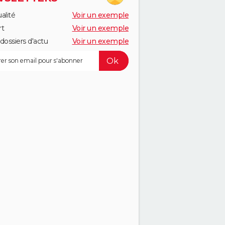
alité
Voir un exemple
rt
Voir un exemple
dossiers d'actu
Voir un exemple