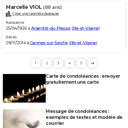
Marcelle VIOL
(88 ans)
Créer une cagnotte obsèques
Naissance
25/04/1926 à
Argentré-du-Plessis
(
Ille-et-Vilaine
)
Décès
09/11/2014 à
Gennes-sur-Seiche
(
Ille-et-Vilaine
)
1
2
3
4
5
Carte de condoléances : envoyer
gratuitement une carte
Message de condoléances :
exemples de textes et modèle de
courrier