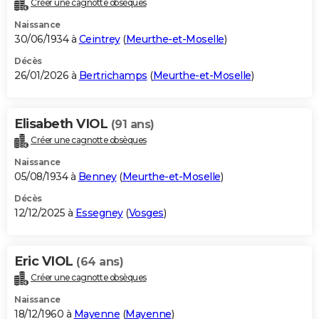
Créer une cagnotte obsèques
City break
Voyage de noces
Climat
Destinations
Voyage nature
Forum
+
PHOTO
Naissance
30/06/1934 à
Ceintrey
(
Meurthe-et-Moselle
)
GUIDES D'ACHAT
Décès
26/01/2026 à
Bertrichamps
(
Meurthe-et-Moselle
)
BONS PLANS
CARTE DE VOEUX
Elisabeth VIOL
(91 ans)
Carte Bonne année
Carte Pâques
Carte de Noël
Carte Saint-Valentin
Carte d'anniversaire
DICTIONNAIRE
Créer une cagnotte obsèques
Biographies
Expressions
Dictionnaire
Citations
Proverbes
PROGRAMME TV
Naissance
05/08/1934 à
Benney
(
Meurthe-et-Moselle
)
COPAINS D'AVANT
Décès
12/12/2025 à
Essegney
(
Vosges
)
Se connecter
Collèges
Universités
Service militaire
S'inscrire
Lycées
Primaires
Entreprises
Avis de recherche
AVIS DE DÉCÈS
FORUM
Eric VIOL
(64 ans)
Lifestyle
Sport
Television
Cinema
Bricolage
Culture
Auto
Voyage
Créer une cagnotte obsèques
Naissance
18/12/1960 à
Mayenne
(
Mayenne
)