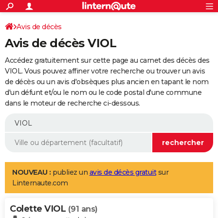
ACTUALITÉS
Connexion
S'inscrire
Avis de décès
Rechercher
Société
Education
Villes
Politique
Faits Divers
Monde
+
SPORT
Avis de décès VIOL
Football
Cyclisme
Forum
Coupe du monde 2026
Tennis
Rugby
CULTURE
Accédez gratuitement sur cette page au carnet des décès des
TNT
Cinéma
Musique
Programme TV
Streaming
Sorties cinéma
+
VIOL. Vous pouvez affiner votre recherche ou trouver un avis
FINANCE
de décès ou un avis d'obsèques plus ancien en tapant le nom
Impôts
Immobilier
Banque
Crédit
Retraite
Epargne
Risques naturels par ville
Assurance
AUTO
d'un défunt et/ou le nom ou le code postal d'une commune
dans le moteur de recherche ci-dessous.
Réserver un essai
Berlines
Forum auto
Essais
Citadines
SUV
+
HIGH-TECH
Meilleur smartphone
Ordinateurs
Guide high-tech
Mobiles
Internet
Jeux vidéo
+
BRICOLAGE
Aménagement intérieur
Cuisine
Jardinage
+
Forum
Extérieur
Salle de bains
Rangement
WEEK-END
Escapades
Expositions
Week-end nature
Guides de France
Patrimoine
Musées
+
LIFESTYLE
NOUVEAU :
publiez un
avis de décès gratuit
sur
Linternaute.com
Bien-être
Mode
+
Art de vivre
Loisirs
Modes de vie
SANTE
Colette VIOL
Guide de la santé
Médicaments
+
Alimentation
Maladies
Sommeil
(91 ans)
VOYAGE