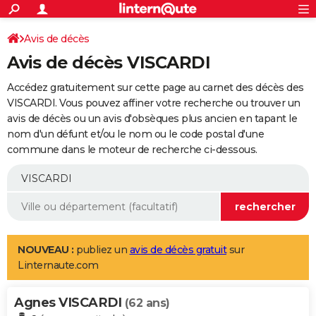
ACTUALITÉS
Connexion
S'inscrire
Avis de décès
Rechercher
Société
Education
Villes
Politique
Faits Divers
Monde
+
SPORT
Avis de décès VISCARDI
Football
Cyclisme
Forum
Coupe du monde 2026
Tennis
Rugby
CULTURE
Accédez gratuitement sur cette page au carnet des décès des
TNT
Cinéma
Musique
Programme TV
Streaming
Sorties cinéma
+
VISCARDI. Vous pouvez affiner votre recherche ou trouver un
FINANCE
avis de décès ou un avis d'obsèques plus ancien en tapant le
Impôts
Immobilier
Banque
Crédit
Retraite
Epargne
Risques naturels par ville
Assurance
AUTO
nom d'un défunt et/ou le nom ou le code postal d'une
commune dans le moteur de recherche ci-dessous.
Réserver un essai
Berlines
Forum auto
Essais
Citadines
SUV
+
HIGH-TECH
Meilleur smartphone
Ordinateurs
Guide high-tech
Mobiles
Internet
Jeux vidéo
+
BRICOLAGE
Aménagement intérieur
Cuisine
Jardinage
+
Forum
Extérieur
Salle de bains
Rangement
WEEK-END
Escapades
Expositions
Week-end nature
Guides de France
Patrimoine
Musées
+
LIFESTYLE
NOUVEAU :
publiez un
avis de décès gratuit
sur
Linternaute.com
Bien-être
Mode
+
Art de vivre
Loisirs
Modes de vie
SANTE
Agnes VISCARDI
Guide de la santé
Médicaments
+
Alimentation
Maladies
Sommeil
(62 ans)
VOYAGE