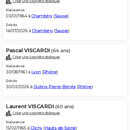
Créer une cagnotte obsèques
City break
Voyage de noces
Climat
Destinations
Voyage nature
Forum
+
PHOTO
Naissance
03/01/1964 à
Chambéry
(
Savoie
)
GUIDES D'ACHAT
Décès
14/07/2026 à
Chambéry
(
Savoie
)
BONS PLANS
CARTE DE VOEUX
Pascal VISCARDI
(64 ans)
Carte Bonne année
Carte Pâques
Carte de Noël
Carte Saint-Valentin
Carte d'anniversaire
DICTIONNAIRE
Créer une cagnotte obsèques
Biographies
Expressions
Dictionnaire
Citations
Proverbes
PROGRAMME TV
Naissance
30/08/1961 à
Lyon
(
Rhône
)
COPAINS D'AVANT
Décès
30/03/2026 à
Oullins-Pierre-Bénite
(
Rhône
)
Se connecter
Collèges
Universités
Service militaire
S'inscrire
Lycées
Primaires
Entreprises
Avis de recherche
AVIS DE DÉCÈS
FORUM
Laurent VISCARDI
(60 ans)
Lifestyle
Sport
Television
Cinema
Bricolage
Culture
Auto
Voyage
Créer une cagnotte obsèques
Naissance
15/02/1965 à
Clichy
(
Hauts-de-Seine
)