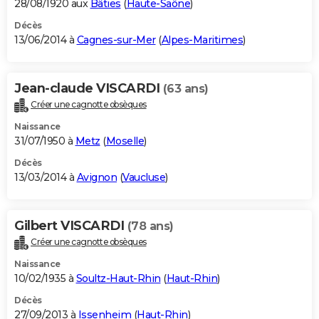
28/08/1920 aux
Bâties
(
Haute-Saône
)
Décès
13/06/2014 à
Cagnes-sur-Mer
(
Alpes-Maritimes
)
Jean-claude VISCARDI
(63 ans)
Créer une cagnotte obsèques
Naissance
31/07/1950 à
Metz
(
Moselle
)
Décès
13/03/2014 à
Avignon
(
Vaucluse
)
Gilbert VISCARDI
(78 ans)
Créer une cagnotte obsèques
Naissance
10/02/1935 à
Soultz-Haut-Rhin
(
Haut-Rhin
)
Décès
27/09/2013 à
Issenheim
(
Haut-Rhin
)