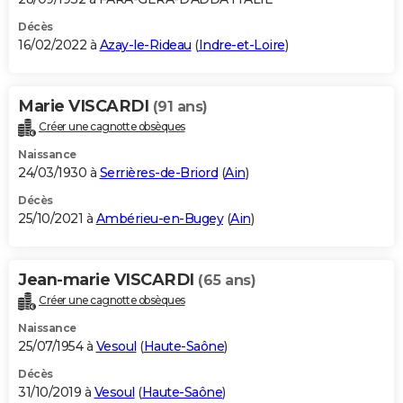
Décès
16/02/2022 à
Azay-le-Rideau
(
Indre-et-Loire
)
Marie VISCARDI
(91 ans)
Créer une cagnotte obsèques
Naissance
24/03/1930 à
Serrières-de-Briord
(
Ain
)
Décès
25/10/2021 à
Ambérieu-en-Bugey
(
Ain
)
Jean-marie VISCARDI
(65 ans)
Créer une cagnotte obsèques
Naissance
25/07/1954 à
Vesoul
(
Haute-Saône
)
Décès
31/10/2019 à
Vesoul
(
Haute-Saône
)