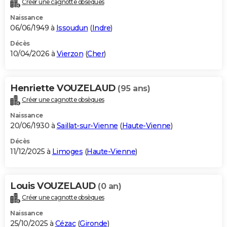
Créer une cagnotte obsèques
City break
Voyage de noces
Climat
Destinations
Voyage nature
Forum
+
PHOTO
Naissance
06/06/1949 à
Issoudun
(
Indre
)
GUIDES D'ACHAT
Décès
10/04/2026 à
Vierzon
(
Cher
)
BONS PLANS
CARTE DE VOEUX
Henriette VOUZELAUD
(95 ans)
Carte Bonne année
Carte Pâques
Carte de Noël
Carte Saint-Valentin
Carte d'anniversaire
DICTIONNAIRE
Créer une cagnotte obsèques
Biographies
Expressions
Dictionnaire
Citations
Proverbes
PROGRAMME TV
Naissance
20/06/1930 à
Saillat-sur-Vienne
(
Haute-Vienne
)
COPAINS D'AVANT
Décès
11/12/2025 à
Limoges
(
Haute-Vienne
)
Se connecter
Collèges
Universités
Service militaire
S'inscrire
Lycées
Primaires
Entreprises
Avis de recherche
AVIS DE DÉCÈS
FORUM
Louis VOUZELAUD
(0 an)
Lifestyle
Sport
Television
Cinema
Bricolage
Culture
Auto
Voyage
Créer une cagnotte obsèques
Naissance
25/10/2025 à
Cézac
(
Gironde
)