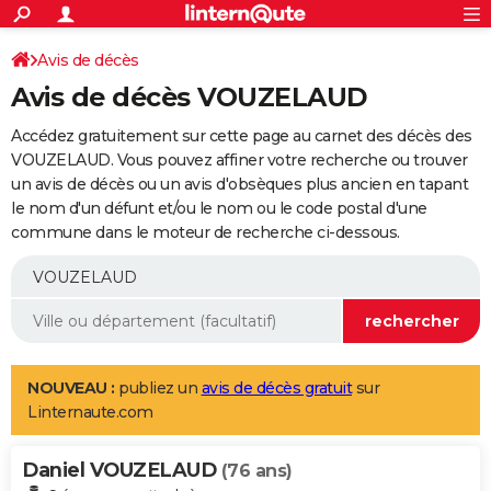
ACTUALITÉS
Connexion
S'inscrire
Avis de décès
Rechercher
Société
Education
Villes
Politique
Faits Divers
Monde
+
SPORT
Avis de décès VOUZELAUD
Football
Cyclisme
Forum
Coupe du monde 2026
Tennis
Rugby
CULTURE
Accédez gratuitement sur cette page au carnet des décès des
TNT
Cinéma
Musique
Programme TV
Streaming
Sorties cinéma
+
VOUZELAUD. Vous pouvez affiner votre recherche ou trouver
FINANCE
un avis de décès ou un avis d'obsèques plus ancien en tapant
Impôts
Immobilier
Banque
Crédit
Retraite
Epargne
Risques naturels par ville
Assurance
AUTO
le nom d'un défunt et/ou le nom ou le code postal d'une
commune dans le moteur de recherche ci-dessous.
Réserver un essai
Berlines
Forum auto
Essais
Citadines
SUV
+
HIGH-TECH
Meilleur smartphone
Ordinateurs
Guide high-tech
Mobiles
Internet
Jeux vidéo
+
BRICOLAGE
Aménagement intérieur
Cuisine
Jardinage
+
Forum
Extérieur
Salle de bains
Rangement
WEEK-END
Escapades
Expositions
Week-end nature
Guides de France
Patrimoine
Musées
+
LIFESTYLE
NOUVEAU :
publiez un
avis de décès gratuit
sur
Linternaute.com
Bien-être
Mode
+
Art de vivre
Loisirs
Modes de vie
SANTE
Daniel VOUZELAUD
Guide de la santé
Médicaments
+
Alimentation
Maladies
Sommeil
(76 ans)
VOYAGE