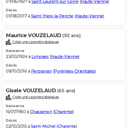
07/06/1927 à
Saint-Laurent-sur-Gorre
(
Haute-Vienne
)
Décès
01/08/2017 à
Saint-Yrieix-la-Perche
(
Haute-Vienne
)
Maurice VOUZELAUD
(92 ans)
Créer une cagnotte obsèques
Naissance
23/03/1924 à
Limoges
(
Haute-Vienne
)
Décès
09/10/2016 à
Perpignan
(
Pyrénées-Orientales
)
Gisele VOUZELAUD
(65 ans)
Créer une cagnotte obsèques
Naissance
15/07/1950 à
Chassenon
(
Charente
)
Décès
02/10/2015 à
Saint-Michel
(
Charente
)