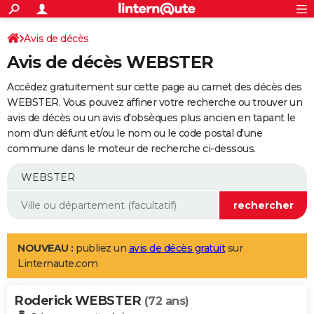
ACTUALITÉS
Connexion
S'inscrire
Avis de décès
Rechercher
Société
Education
Villes
Politique
Faits Divers
Monde
+
SPORT
Avis de décès WEBSTER
Football
Cyclisme
Forum
Coupe du monde 2026
Tennis
Rugby
CULTURE
Accédez gratuitement sur cette page au carnet des décès des
TNT
Cinéma
Musique
Programme TV
Streaming
Sorties cinéma
+
WEBSTER. Vous pouvez affiner votre recherche ou trouver un
FINANCE
avis de décès ou un avis d'obsèques plus ancien en tapant le
Impôts
Immobilier
Banque
Crédit
Retraite
Epargne
Risques naturels par ville
Assurance
AUTO
nom d'un défunt et/ou le nom ou le code postal d'une
commune dans le moteur de recherche ci-dessous.
Réserver un essai
Berlines
Forum auto
Essais
Citadines
SUV
+
HIGH-TECH
Meilleur smartphone
Ordinateurs
Guide high-tech
Mobiles
Internet
Jeux vidéo
+
BRICOLAGE
Aménagement intérieur
Cuisine
Jardinage
+
Forum
Extérieur
Salle de bains
Rangement
WEEK-END
Escapades
Expositions
Week-end nature
Guides de France
Patrimoine
Musées
+
LIFESTYLE
NOUVEAU :
publiez un
avis de décès gratuit
sur
Linternaute.com
Bien-être
Mode
+
Art de vivre
Loisirs
Modes de vie
SANTE
Roderick WEBSTER
Guide de la santé
Médicaments
+
Alimentation
Maladies
Sommeil
(72 ans)
VOYAGE