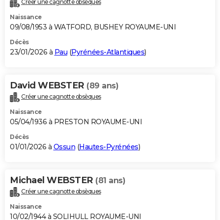
Créer une cagnotte obsèques
City break
Voyage de noces
Climat
Destinations
Voyage nature
Forum
+
PHOTO
Naissance
09/08/1953 à WATFORD, BUSHEY ROYAUME-UNI
GUIDES D'ACHAT
Décès
23/01/2026 à
Pau
(
Pyrénées-Atlantiques
)
BONS PLANS
CARTE DE VOEUX
David WEBSTER
(89 ans)
Carte Bonne année
Carte Pâques
Carte de Noël
Carte Saint-Valentin
Carte d'anniversaire
DICTIONNAIRE
Créer une cagnotte obsèques
Biographies
Expressions
Dictionnaire
Citations
Proverbes
PROGRAMME TV
Naissance
05/04/1936 à PRESTON ROYAUME-UNI
COPAINS D'AVANT
Décès
01/01/2026 à
Ossun
(
Hautes-Pyrénées
)
Se connecter
Collèges
Universités
Service militaire
S'inscrire
Lycées
Primaires
Entreprises
Avis de recherche
AVIS DE DÉCÈS
FORUM
Michael WEBSTER
(81 ans)
Lifestyle
Sport
Television
Cinema
Bricolage
Culture
Auto
Voyage
Créer une cagnotte obsèques
Naissance
10/02/1944 à SOLIHULL ROYAUME-UNI